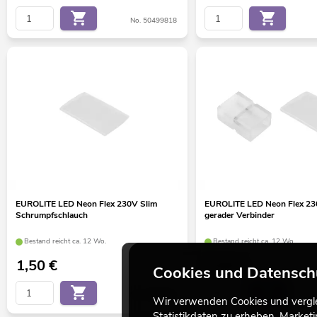
No. 50499818
EUROLITE LED Neon Flex 230V Slim
EUROLITE LED Neon Flex 23
Schrumpfschlauch
gerader Verbinder
Bestand reicht ca. 12 Wo.
Bestand reicht ca. 12 Wo.
1,50
€
5,50
€
Cookies und Datensch
No. 50499822
Wir verwenden Cookies und verglei
Statistikdaten zu erheben, Marke