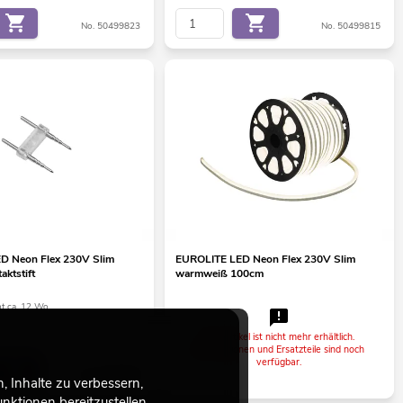
No. 50499823
No. 50499815
D Neon Flex 230V Slim
EUROLITE LED Neon Flex 230V Slim
aktstift
warmweiß 100cm
ht ca. 12 Wo.
Der Artikel ist nicht mehr erhältlich.
Informationen und Ersatzteile sind noch
verfügbar.
No. 50499825
 Inhalte zu verbessern,
ktionen bereitzustellen.