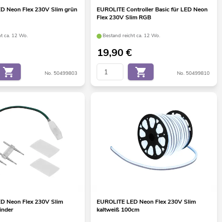
D Neon Flex 230V Slim grün
EUROLITE Controller Basic für LED Neon
Flex 230V Slim RGB
ht ca. 12 Wo.
Bestand reicht ca. 12 Wo.
19,90
€
No. 50499803
No. 50499810
D Neon Flex 230V Slim
EUROLITE LED Neon Flex 230V Slim
binder
kaltweiß 100cm