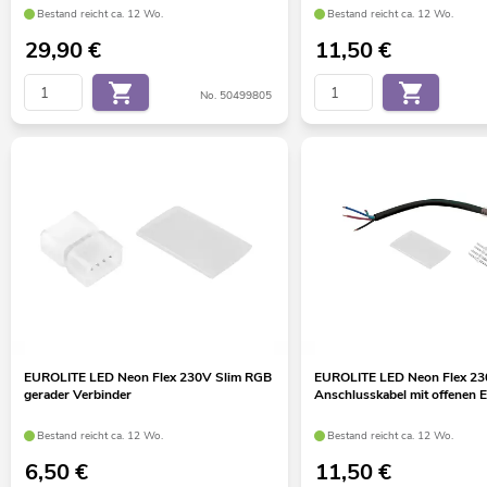
Bestand reicht ca. 12 Wo.
Bestand reicht ca. 12 Wo.
29,90
€
11,50
€
No. 50499805
EUROLITE LED Neon Flex 230V Slim RGB
EUROLITE LED Neon Flex 23
gerader Verbinder
Anschlusskabel mit offenen 
Bestand reicht ca. 12 Wo.
Bestand reicht ca. 12 Wo.
6,50
€
11,50
€