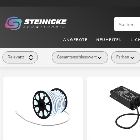
ANGEBOTE
NEUHEITEN
LIC
Relevanz
Gesamtanschlusswert
Farben
Anwendungsgebiet
Kabellänge
Breite
Auf
Verfügbarkeit