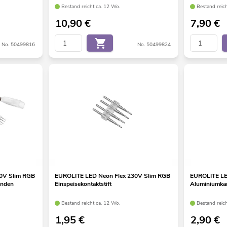
Bestand reicht ca. 12 Wo.
Bestand reic
10,90
€
7,90
€
No. 50499816
No. 50499824
0V Slim RGB
EUROLITE LED Neon Flex 230V Slim RGB
EUROLITE LE
Enden
Einspeisekontaktstift
Aluminiumka
Bestand reicht ca. 12 Wo.
Bestand reic
1,95
€
2,90
€