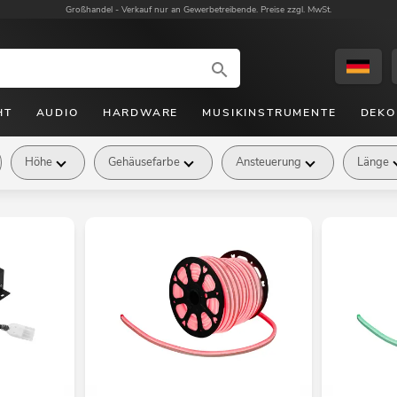
Großhandel -
Verkauf nur an Gewerbetreibende. Preise zzgl. MwSt.
HT
AUDIO
HARDWARE
MUSIKINSTRUMENTE
DEKO
Höhe
Gehäusefarbe
Ansteuerung
Länge
bau Kabel
Lampen/Meter
Leistung/Meter
Zusa