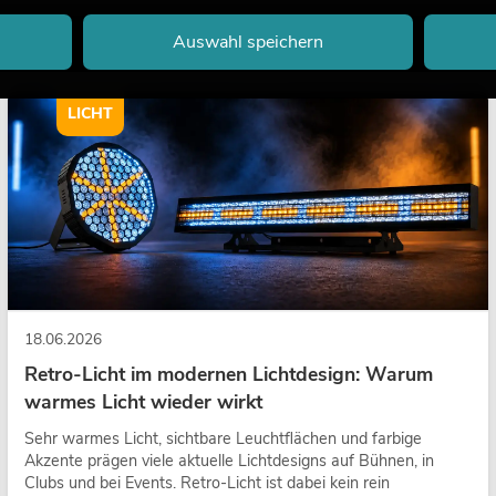
Auswahl speichern
LICHT
18.06.2026
Retro-Licht im modernen Lichtdesign: Warum
warmes Licht wieder wirkt
Sehr warmes Licht, sichtbare Leuchtflächen und farbige
Akzente prägen viele aktuelle Lichtdesigns auf Bühnen, in
Clubs und bei Events. Retro-Licht ist dabei kein rein