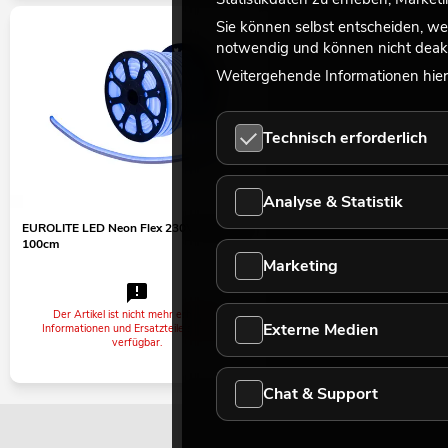
Sie können selbst entscheiden, we
notwendig und können nicht deakt
Weitergehende Informationen hierz
Technisch erforderlich
Analyse & Statistik
EUROLITE LED Neon Flex 230V Slim blau
100cm
Marketing
Der Artikel ist nicht mehr erhältlich.
Externe Medien
Informationen und Ersatzteile sind noch
verfügbar.
Chat & Support