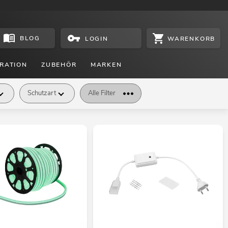
BLOG
WARENKORB
LOGIN
RATION
ZUBEHÖR
MARKEN
Schutzart
Alle Filter
tzmaße Länge
Zusatzmaße Höhe
Preis