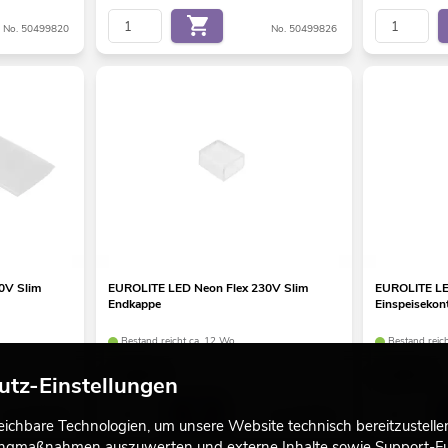
No. 50499820
No. 50499826
0V Slim
EUROLITE LED Neon Flex 230V Slim
EUROLITE LE
Endkappe
Einspeisekont
Bestand reicht ca. 12 Wo.
Bestand reic
1,90
€
1,95
€
utz-Einstellungen
No. 50499819
No. 50499821
chbare Technologien, um unsere Website technisch bereitzustellen,
tingmaßnahmen auszuwerten und externe Inhalte sowie Support-Fun