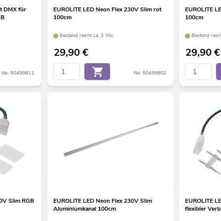
t DMX für
EUROLITE LED Neon Flex 230V Slim rot
EUROLITE LE
GB
100cm
100cm
Bestand reicht ca. 3 Wo.
Bestand reic
29,90
€
29,90
€
No. 50499811
No. 50499802
0V Slim RGB
EUROLITE LED Neon Flex 230V Slim
EUROLITE LE
Aluminiumkanal 100cm
flexibler Ver