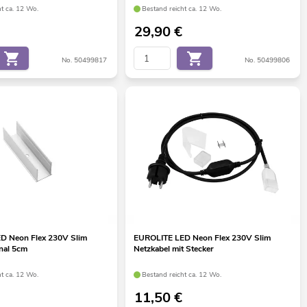
ht ca. 12 Wo.
Bestand reicht ca. 12 Wo.
29,90
€
No. 50499817
No. 50499806
D Neon Flex 230V Slim
EUROLITE LED Neon Flex 230V Slim
nal 5cm
Netzkabel mit Stecker
ht ca. 12 Wo.
Bestand reicht ca. 12 Wo.
11,50
€