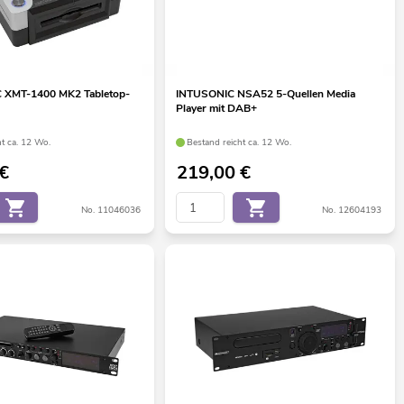
XMT-1400 MK2 Tabletop-
INTUSONIC NSA52 5-Quellen Media
Player mit DAB+
ht ca. 12 Wo.
Bestand reicht ca. 12 Wo.
€
219,00
€
No. 11046036
No. 12604193