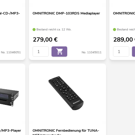
l-CD-/MP3-
OMNITRONIC DMP-103RDS Mediaplayer
OMNITRONIC
Bestand reicht ca. 12 Wo.
Bestand reic
279,00
€
289,00
No. 11046051
No. 11045011
/MP3-Player
OMNITRONIC Fernbedienung für TUNA-