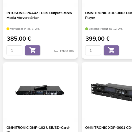
INTUSONIC PAA42+ Dual Output Stereo
OMNITRONIC XDP-3002 Dua
Media Vorverstärker
Player
Verfügbar in ca. 3 Wo.
Bestand reicht ca. 12 Wo.
385,00
€
399,00
€
No. 12604186
OMNITRONIC DMP-102 USB/SD-Card-
OMNITRONIC XDP-3001 CD-