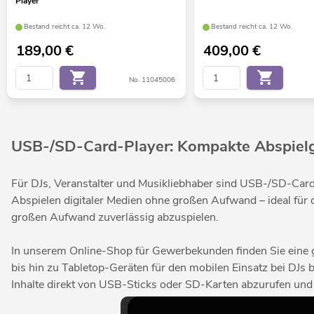
Player
Bestand reicht ca. 12 Wo.
Bestand reicht ca. 12 Wo.
189,00
€
409,00
€
No. 11045006
USB-/SD-Card-Player: Kompakte Abspielger
Für DJs, Veranstalter und Musikliebhaber sind USB-/SD-Card-
Abspielen digitaler Medien ohne großen Aufwand – ideal für 
großen Aufwand zuverlässig abzuspielen.
In unserem Online-Shop für Gewerbekunden finden Sie eine 
bis hin zu Tabletop-Geräten für den mobilen Einsatz bei DJs b
Inhalte direkt von USB-Sticks oder SD-Karten abzurufen und