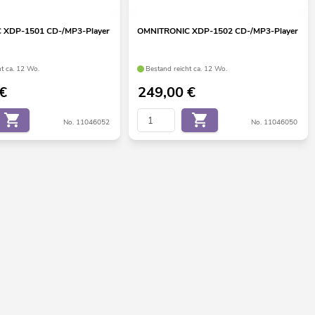
 XDP-1501 CD-/MP3-Player
OMNITRONIC XDP-1502 CD-/MP3-Player
ht ca. 12 Wo.
Bestand reicht ca. 12 Wo.
€
249,00
€
No. 11046052
No. 11046050