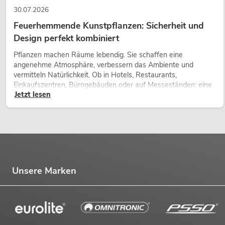
30.07.2026
Feuerhemmende Kunstpflanzen: Sicherheit und
Design perfekt kombiniert
Pflanzen machen Räume lebendig. Sie schaffen eine
angenehme Atmosphäre, verbessern das Ambiente und
vermitteln Natürlichkeit. Ob in Hotels, Restaurants,
Einkaufszentren, Bürogebäuden oder auf Messeständen: eine
Jetzt lesen
hochwertige Begrünung gehört heute längst zum modernen
Raumkonzept.
Unsere Marken