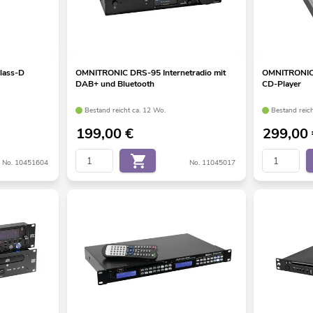
lass-D
OMNITRONIC DRS-95 Internetradio mit
OMNITRONIC 
DAB+ und Bluetooth
CD-Player
Bestand reicht ca. 12 Wo.
Bestand reic
199,00
€
299,00
No. 10451604
No. 11045017