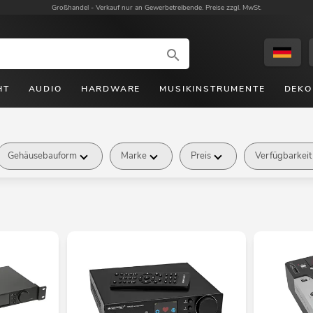
Großhandel -
Verkauf nur an Gewerbetreibende. Preise zzgl. MwSt.
HT
AUDIO
HARDWARE
MUSIKINSTRUMENTE
DEKO
Gehäusebauform
Marke
Preis
Verfügbarkeit