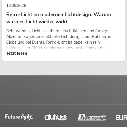
18.06.2026
Retro-Licht im modernen Lichtdesign: Warum
warmes Licht wieder wirkt
Sehr warmes Licht, sichtbare Leuchtflächen und farbige
Akzente prägen viele aktuelle Lichtdesigns auf Bühnen, in
Clubs und bei Events. Retro-Licht ist dabei kein rein
nostalgischer Effekt, sondern ein bewusst eingesetztes
Jetzt lesen
Gestaltungsmittel: Es schafft Atmosphäre, gibt Szenen
Charakter und kann technische LED-Setups emotionaler
wirken lassen.