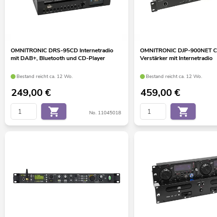
OMNITRONIC DRS-95CD Internetradio
OMNITRONIC DJP-900NET C
mit DAB+, Bluetooth und CD-Player
Verstärker mit Internetradio
Bestand reicht ca. 12 Wo.
Bestand reicht ca. 12 Wo.
249,00
€
459,00
€
No. 11045018