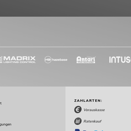
ZAHLARTEN:
t
Vorauskasse
Ratenkauf
ngungen