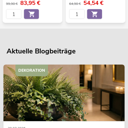
83,95
€
54,54
€
99,90 €
64,90 €
Aktuelle Blogbeiträge
DEKORATION