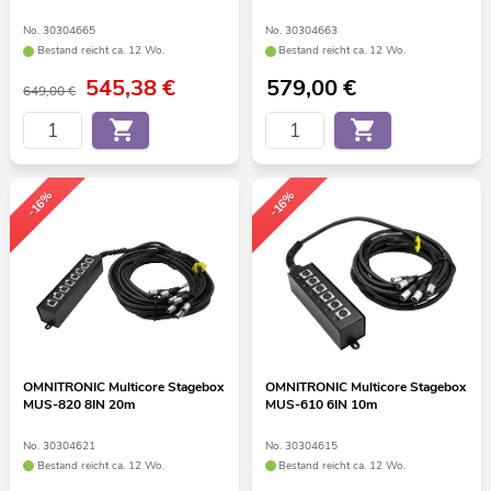
No. 30304665
No. 30304663
Bestand reicht ca. 12 Wo.
Bestand reicht ca. 12 Wo.
545,38
€
579,00
€
649,00 €
-16%
-16%
OMNITRONIC Multicore Stagebox
OMNITRONIC Multicore Stagebox
MUS-820 8IN 20m
MUS-610 6IN 10m
No. 30304621
No. 30304615
Bestand reicht ca. 12 Wo.
Bestand reicht ca. 12 Wo.