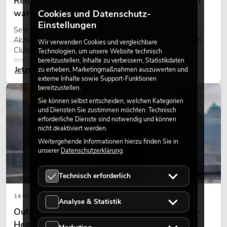
Retro-Licht im modernen Lichtdesign: Warum
warmes Licht wieder wirkt
Cookies und Datenschutz-
Einstellungen
Sehr warmes Licht, sichtbare Leuchtflächen und farbige
Akzente prägen viele aktuelle Lichtdesigns auf Bühnen, in
Wir verwenden Cookies und vergleichbare
Clubs und bei Events. Retro-Licht ist dabei kein rein
Technologien, um unsere Website technisch
nostalgischer Effekt, sondern ein bewusst eingesetztes
bereitzustellen, Inhalte zu verbessern, Statistikdaten
Jetzt lesen
zu erheben, Marketingmaßnahmen auszuwerten und
Gestaltungsmittel: Es schafft Atmosphäre, gibt Szenen
externe Inhalte sowie Support-Funktionen
Charakter und kann technische LED-Setups emotionaler
bereitzustellen.
wirken lassen.
LICHT
Sie können selbst entscheiden, welchen Kategorien
und Diensten Sie zustimmen möchten. Technisch
erforderliche Dienste sind notwendig und können
nicht deaktiviert werden.
Weitergehende Informationen hierzu finden Sie in
unserer
Datenschutzerklärung
.
Technisch erforderlich
14.05.2026
Analyse & Statistik
Outdoor Moving-Heads: Wetterfeste Moving-
Heads bei Events