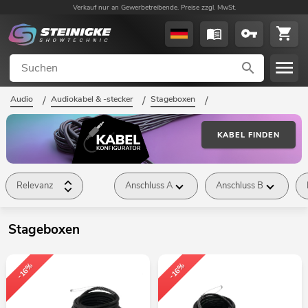
Verkauf nur an Gewerbetreibende. Preise zzgl. MwSt.
Audio
/
Audiokabel & -stecker
/
Stageboxen
/
KABEL FINDEN
Relevanz
Anschluss A
Anschluss B
Stageboxen
-16%
-16%