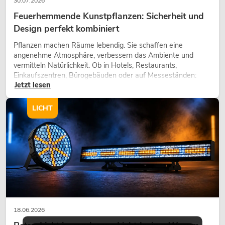
30.07.2026
Feuerhemmende Kunstpflanzen: Sicherheit und
Design perfekt kombiniert
Pflanzen machen Räume lebendig. Sie schaffen eine
angenehme Atmosphäre, verbessern das Ambiente und
vermitteln Natürlichkeit. Ob in Hotels, Restaurants,
Einkaufszentren, Bürogebäuden oder auf Messeständen:
Jetzt lesen
eine hochwertige Begrünung gehört heute längst zum
modernen Raumkonzept.
LICHT
18.06.2026