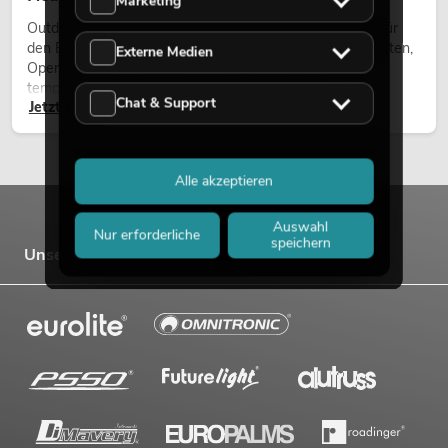
Marketing
Outdoor Moving-Heads sind bewegliche Scheinwerfer für
den Einsatz im Freien. Sie werden bei Festivals, Stadtfesten,
Externe Medien
Open-Air-Konzerten, Architekturinszenierungen und
temporären Außeninstallationen eingesetzt.
Chat & Support
Jetzt lesen
Alle akzeptieren
Auswahl
Nur erforderliche
speichern
Unsere Marken