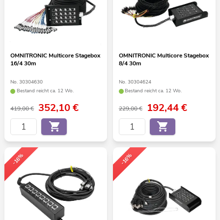
OMNITRONIC Multicore Stagebox
OMNITRONIC Multicore Stagebox
16/4 30m
8/4 30m
No. 30304630
No. 30304624
Bestand reicht ca. 12 Wo.
Bestand reicht ca. 12 Wo.
352,10
€
192,44
€
419,00 €
229,00 €
-16%
-16%