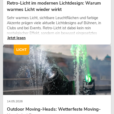
Retro-Licht im modernen Lichtdesign: Warum
warmes Licht wieder wirkt
Sehr warmes Licht, sichtbare Leuchtflächen und farbige
Akzente prägen viele aktuelle Lichtdesigns auf Bühnen, in
Clubs und bei Events. Retro-Licht ist dabei kein rein
nostalgischer Effekt, sondern ein bewusst eingesetztes
Jetzt lesen
Gestaltungsmittel: Es schafft Atmosphäre, gibt Szenen
Charakter und kann technische LED-Setups emotionaler
wirken lassen.
LICHT
14.05.2026
Outdoor Moving-Heads: Wetterfeste Moving-