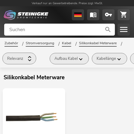
Verkauf nur an Gewerbetreibende. Preise zzgl. MwSt.
Zubehör
/
Stromversorgung
/
Kabel
/
Silikonkabel Meterware
/
Relevanz
Aufbau Kabel
Kabellänge
Silikonkabel Meterware