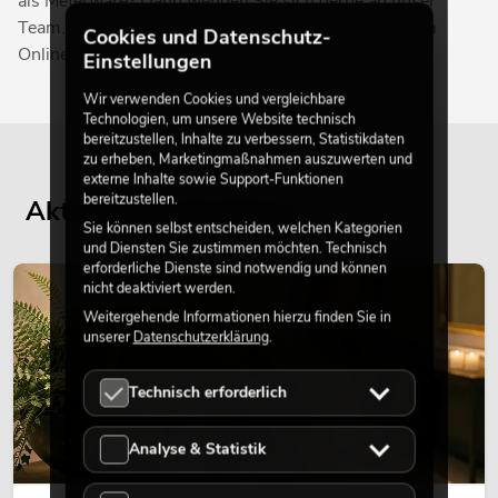
als Meterware? Dann wenden Sie sich gerne an unser
Team. Unser Team berät Sie gerne zu den in unserem
Cookies und Datenschutz-
Online-Shop angebotenen Kabeln.
Einstellungen
Wir verwenden Cookies und vergleichbare
Technologien, um unsere Website technisch
bereitzustellen, Inhalte zu verbessern, Statistikdaten
zu erheben, Marketingmaßnahmen auszuwerten und
externe Inhalte sowie Support-Funktionen
bereitzustellen.
Aktuelle Blogbeiträge
Sie können selbst entscheiden, welchen Kategorien
und Diensten Sie zustimmen möchten. Technisch
erforderliche Dienste sind notwendig und können
DEKORATION
nicht deaktiviert werden.
Weitergehende Informationen hierzu finden Sie in
unserer
Datenschutzerklärung
.
Technisch erforderlich
Analyse & Statistik