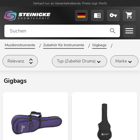
Verkauf nur an Gewerbetreibende. Preise zzgl. MwSt.
Musikinstrumente
/
Zubehör für Instrumente
/
Gigbags
/
Relevanz
Typ (Zubehör Drums)
Marke
Gigbags