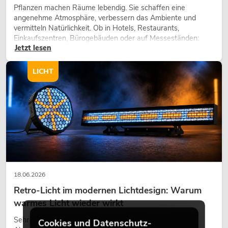
Pflanzen machen Räume lebendig. Sie schaffen eine
angenehme Atmosphäre, verbessern das Ambiente und
vermitteln Natürlichkeit. Ob in Hotels, Restaurants,
Einkaufszentren, Bürogebäuden oder auf Messeständen:
Jetzt lesen
eine hochwertige Begrünung gehört heute längst zum
modernen Raumkonzept.
LICHT
18.06.2026
Retro-Licht im modernen Lichtdesign: Warum
warmes Licht wieder wirkt
Sehr warmes Licht, sichtbare Leuchtflächen und farbige
Cookies und Datenschutz-