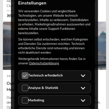
Akzente prägen viele aktuelle Lichtdesigns auf Bühnen, in
Einstellungen
Clubs und bei Events. Retro-Licht ist dabei kein rein
nostalgischer Effekt, sondern ein bewusst eingesetztes
Wir verwenden Cookies und vergleichbare
Jetzt lesen
Gestaltungsmittel: Es schafft Atmosphäre, gibt Szenen
Technologien, um unsere Website technisch
bereitzustellen, Inhalte zu verbessern, Statistikdaten
Charakter und kann technische LED-Setups emotionaler
zu erheben, Marketingmaßnahmen auszuwerten und
wirken lassen.
LICHT
externe Inhalte sowie Support-Funktionen
bereitzustellen.
Sie können selbst entscheiden, welchen Kategorien
und Diensten Sie zustimmen möchten. Technisch
erforderliche Dienste sind notwendig und können
nicht deaktiviert werden.
Weitergehende Informationen hierzu finden Sie in
unserer
Datenschutzerklärung
.
Technisch erforderlich
14.05.2026
Outdoor Moving-Heads: Wetterfeste Moving-
Analyse & Statistik
Heads bei Events
Outdoor Moving-Heads sind bewegliche Scheinwerfer für
Marketing
den Einsatz im Freien. Sie werden bei Festivals, Stadtfesten,
Open-Air-Konzerten, Architekturinszenierungen und