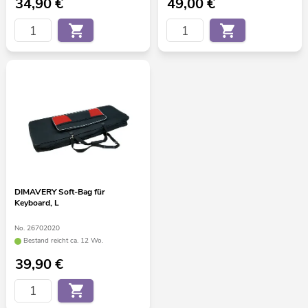
34,90
€
49,00
€
DIMAVERY Soft-Bag für
Keyboard, L
No. 26702020
Bestand reicht ca. 12 Wo.
39,90
€