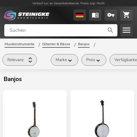
Verkauf nur an Gewerbetreibende. Preise zzgl. MwSt.
Musikinstrumente
/
Gitarren & Bässe
/
Banjos
/
Relevanz
Marke
Preis
Verfügbarke
Banjos