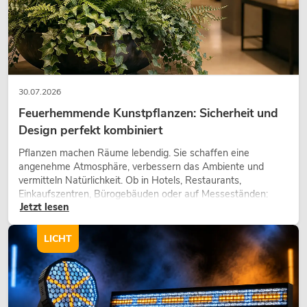
30.07.2026
Feuerhemmende Kunstpflanzen: Sicherheit und
Design perfekt kombiniert
Pflanzen machen Räume lebendig. Sie schaffen eine
angenehme Atmosphäre, verbessern das Ambiente und
vermitteln Natürlichkeit. Ob in Hotels, Restaurants,
Einkaufszentren, Bürogebäuden oder auf Messeständen:
Jetzt lesen
eine hochwertige Begrünung gehört heute längst zum
modernen Raumkonzept.
LICHT