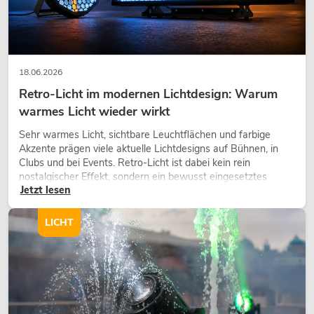
18.06.2026
Retro-Licht im modernen Lichtdesign: Warum
warmes Licht wieder wirkt
Sehr warmes Licht, sichtbare Leuchtflächen und farbige
Akzente prägen viele aktuelle Lichtdesigns auf Bühnen, in
Clubs und bei Events. Retro-Licht ist dabei kein rein
nostalgischer Effekt, sondern ein bewusst eingesetztes
Jetzt lesen
Gestaltungsmittel: Es schafft Atmosphäre, gibt Szenen
Charakter und kann technische LED-Setups emotionaler
wirken lassen.
LICHT