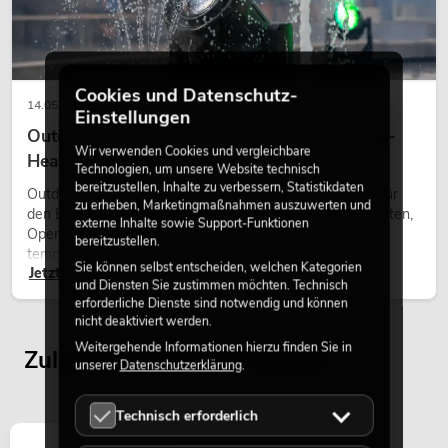
Cookies und Datenschutz-
14.05.2026
Einstellungen
Outdoor Moving-Heads: Wetterfeste Moving-
Wir verwenden Cookies und vergleichbare
Heads bei Events
Technologien, um unsere Website technisch
bereitzustellen, Inhalte zu verbessern, Statistikdaten
Outdoor Moving-Heads sind bewegliche Scheinwerfer für
zu erheben, Marketingmaßnahmen auszuwerten und
den Einsatz im Freien. Sie werden bei Festivals, Stadtfesten,
externe Inhalte sowie Support-Funktionen
Open-Air-Konzerten, Architekturinszenierungen und
bereitzustellen.
temporären Außeninstallationen eingesetzt.
Sie können selbst entscheiden, welchen Kategorien
Jetzt lesen
und Diensten Sie zustimmen möchten. Technisch
erforderliche Dienste sind notwendig und können
nicht deaktiviert werden.
Weitergehende Informationen hierzu finden Sie in
Zuletzt angesehene Artikel
unserer
Datenschutzerklärung
.
Technisch erforderlich