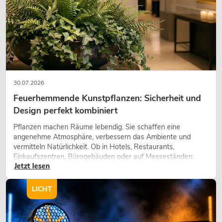
30.07.2026
Feuerhemmende Kunstpflanzen: Sicherheit und
Design perfekt kombiniert
Pflanzen machen Räume lebendig. Sie schaffen eine
angenehme Atmosphäre, verbessern das Ambiente und
vermitteln Natürlichkeit. Ob in Hotels, Restaurants,
Einkaufszentren, Bürogebäuden oder auf Messeständen:
Jetzt lesen
eine hochwertige Begrünung gehört heute längst zum
modernen Raumkonzept.
LICHT