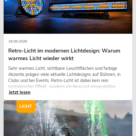
18.06.2026
Retro-Licht im modernen Lichtdesign: Warum
warmes Licht wieder wirkt
Sehr warmes Licht, sichtbare Leuchtflächen und farbige
Akzente prägen viele aktuelle Lichtdesigns auf Bühnen, in
Clubs und bei Events. Retro-Licht ist dabei kein rein
nostalgischer Effekt, sondern ein bewusst eingesetztes
Jetzt lesen
Gestaltungsmittel: Es schafft Atmosphäre, gibt Szenen
Charakter und kann technische LED-Setups emotionaler
wirken lassen.
LICHT