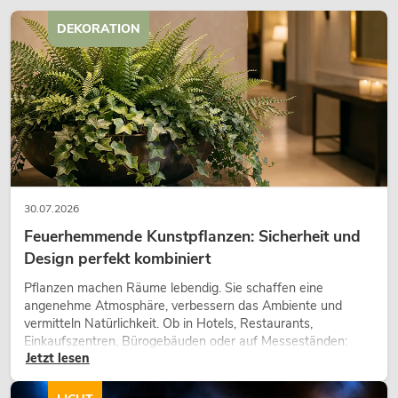
DEKORATION
30.07.2026
Feuerhemmende Kunstpflanzen: Sicherheit und
Design perfekt kombiniert
Pflanzen machen Räume lebendig. Sie schaffen eine
angenehme Atmosphäre, verbessern das Ambiente und
vermitteln Natürlichkeit. Ob in Hotels, Restaurants,
Einkaufszentren, Bürogebäuden oder auf Messeständen:
Jetzt lesen
eine hochwertige Begrünung gehört heute längst zum
modernen Raumkonzept.