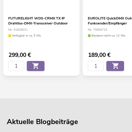
FUTURELIGHT WDS-CRMX TX IP
EUROLITE QuickDMX Out
Drahtlos-DMX-Transceiver Outdoor
Funksender/Empfänger
No. 51834031
No. 70064710
Verfügbar in ca. 5 Wo.
Bestand reicht ca. 12 Wo.
299,00
€
189,00
€
Aktuelle Blogbeiträge