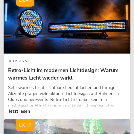
LICHT
18.06.2026
Retro-Licht im modernen Lichtdesign: Warum
warmes Licht wieder wirkt
Sehr warmes Licht, sichtbare Leuchtflächen und farbige
Akzente prägen viele aktuelle Lichtdesigns auf Bühnen, in
Clubs und bei Events. Retro-Licht ist dabei kein rein
nostalgischer Effekt, sondern ein bewusst eingesetztes
Jetzt lesen
Gestaltungsmittel: Es schafft Atmosphäre, gibt Szenen
Charakter und kann technische LED-Setups emotionaler
wirken lassen.
LICHT