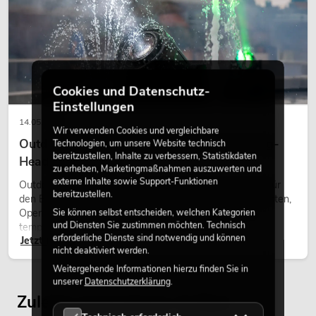
Cookies und Datenschutz-
Einstellungen
14.05.2026
Wir verwenden Cookies und vergleichbare
Outdoor Moving-Heads: Wetterfeste Moving-
Technologien, um unsere Website technisch
bereitzustellen, Inhalte zu verbessern, Statistikdaten
Heads bei Events
zu erheben, Marketingmaßnahmen auszuwerten und
externe Inhalte sowie Support-Funktionen
Outdoor Moving-Heads sind bewegliche Scheinwerfer für
bereitzustellen.
den Einsatz im Freien. Sie werden bei Festivals, Stadtfesten,
Open-Air-Konzerten, Architekturinszenierungen und
Sie können selbst entscheiden, welchen Kategorien
und Diensten Sie zustimmen möchten. Technisch
temporären Außeninstallationen eingesetzt.
erforderliche Dienste sind notwendig und können
Jetzt lesen
nicht deaktiviert werden.
Weitergehende Informationen hierzu finden Sie in
unserer
Datenschutzerklärung
.
Zuletzt angesehene Artikel