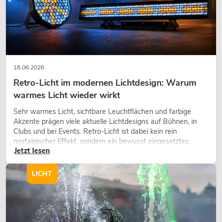
18.06.2026
Retro-Licht im modernen Lichtdesign: Warum
warmes Licht wieder wirkt
Sehr warmes Licht, sichtbare Leuchtflächen und farbige
Akzente prägen viele aktuelle Lichtdesigns auf Bühnen, in
Clubs und bei Events. Retro-Licht ist dabei kein rein
nostalgischer Effekt, sondern ein bewusst eingesetztes
Jetzt lesen
Gestaltungsmittel: Es schafft Atmosphäre, gibt Szenen
Charakter und kann technische LED-Setups emotionaler
wirken lassen.
LICHT