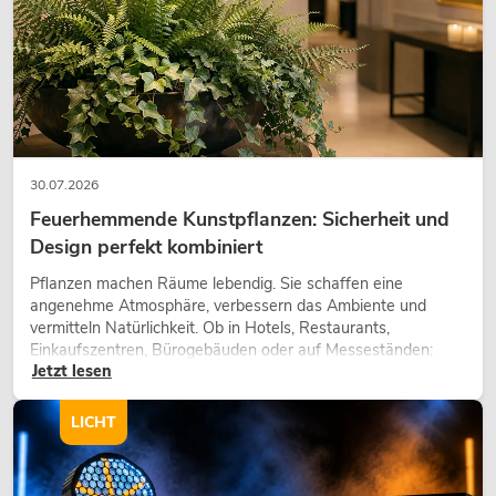
30.07.2026
Feuerhemmende Kunstpflanzen: Sicherheit und
Design perfekt kombiniert
Pflanzen machen Räume lebendig. Sie schaffen eine
angenehme Atmosphäre, verbessern das Ambiente und
vermitteln Natürlichkeit. Ob in Hotels, Restaurants,
Einkaufszentren, Bürogebäuden oder auf Messeständen:
Jetzt lesen
eine hochwertige Begrünung gehört heute längst zum
modernen Raumkonzept.
LICHT