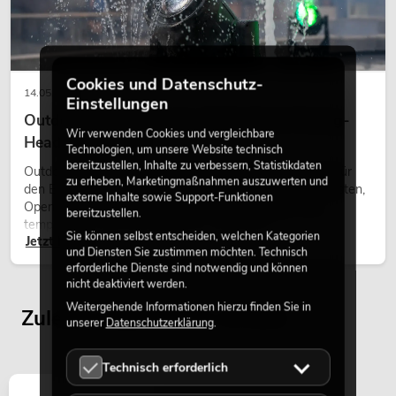
Cookies und Datenschutz-
14.05.2026
Einstellungen
Outdoor Moving-Heads: Wetterfeste Moving-
Wir verwenden Cookies und vergleichbare
Heads bei Events
Technologien, um unsere Website technisch
bereitzustellen, Inhalte zu verbessern, Statistikdaten
Outdoor Moving-Heads sind bewegliche Scheinwerfer für
zu erheben, Marketingmaßnahmen auszuwerten und
den Einsatz im Freien. Sie werden bei Festivals, Stadtfesten,
externe Inhalte sowie Support-Funktionen
Open-Air-Konzerten, Architekturinszenierungen und
bereitzustellen.
temporären Außeninstallationen eingesetzt.
Sie können selbst entscheiden, welchen Kategorien
Jetzt lesen
und Diensten Sie zustimmen möchten. Technisch
erforderliche Dienste sind notwendig und können
nicht deaktiviert werden.
Weitergehende Informationen hierzu finden Sie in
Zuletzt angesehene Artikel
unserer
Datenschutzerklärung
.
Technisch erforderlich