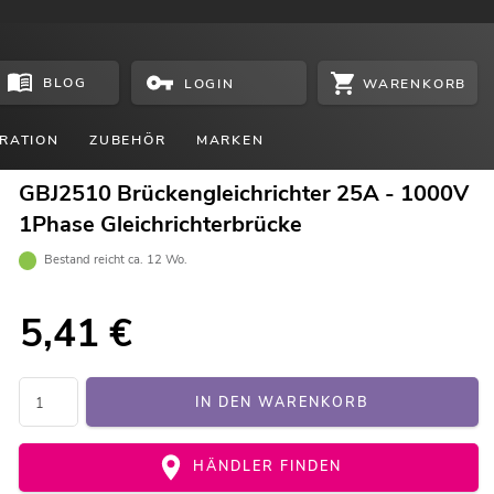
BLOG
WARENKORB
LOGIN
RATION
ZUBEHÖR
MARKEN
GBJ2510 Brückengleichrichter 25A - 1000V
1Phase Gleichrichterbrücke
Bestand reicht ca. 12 Wo.
5,41
€
IN DEN WARENKORB
HÄNDLER FINDEN