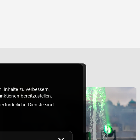
 Inhalte zu verbessern,
LICHT
ktionen bereitzustellen.
rforderliche Dienste sind