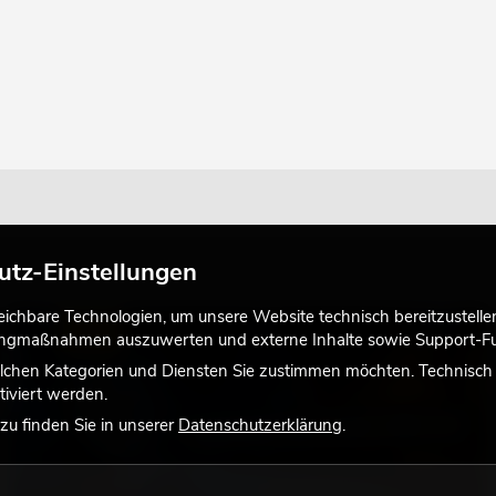
utz-Einstellungen
chbare Technologien, um unsere Website technisch bereitzustellen,
LICHT
tingmaßnahmen auszuwerten und externe Inhalte sowie Support-Fun
lchen Kategorien und Diensten Sie zustimmen möchten. Technisch e
iviert werden.
u finden Sie in unserer
Datenschutzerklärung
.