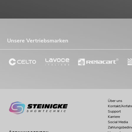
1.699,00
€
Unsere Vertriebsmarken
PSSO QDA-4400 4-Kanal-Endstufe
Über uns
No. 10451695
Kontakt/Anfahr
Support
Bestand reicht ca. 11 Wo.
Karriere
Social Media
Zahlungsbedi