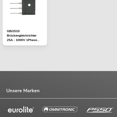
599,00
€
GBJ2510
Brückengleichrichter
25A - 1000V 1Phase
Gleichrichterbrücke
Unsere Marken
PSSO DCA-12000 2-Kanal-Endstufe
SMPS
No. 10451693
Bestand reicht ca. 12 Wo.