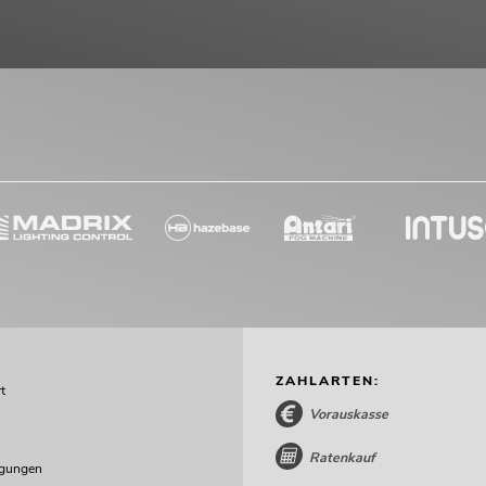
ZAHLARTEN:
t
Vorauskasse
Ratenkauf
ngungen