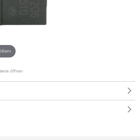
ößern
alerie öffnen