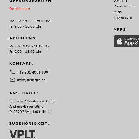
Versand
ÖFFNUNGSZEITEN:
749,00
€
Datenschutz
Geschlossen
AGB
Impressum
Mo.-Do. 9:00 - 17:00 Uhr
Fr. 9:00 - 16:00 Uhr
APPS
ABHOLUNG:
Mo.-Do. 9:00 - 16:00 Uhr
Fr. 9:00 - 15:00 Uhr
KONTAKT:
+49 931 4061 600
info@steinigke.de
ANSCHRIFT:
PSSO QCA-10000 MK2 4-Kanal-
Steinigke Showtechnic GmbH
Endstufe SMPS
Andreas-Bauer-Str. 5
No. 10451698
D-97297 Waldbüttelbrunn
Bestand reicht ca. 12 Wo.
ZUGEHÖRIGKEIT:
1.299,00
€