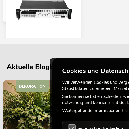
PSSO DDA-1700 Endstufe
No. 10451684
Bestand reicht ca. 4 Wo.
Aktuelle Blogbeiträge
Cookies und Datensch
499,00
€
Wir verwenden Cookies und verglei
DEKORATION
Statistikdaten zu erheben, Marke
Sie können selbst entscheiden, we
notwendig und können nicht deakt
Weitergehende Informationen hierz
Technisch erforderlich