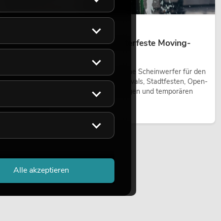
14.05.2026
Outdoor Moving-Heads: Wetterfeste Moving-
Heads bei Events
Outdoor Moving-Heads sind bewegliche Scheinwerfer für den
Einsatz im Freien. Sie werden bei Festivals, Stadtfesten, Open-
Air-Konzerten, Architekturinszenierungen und temporären
Außeninstallationen eingesetzt.
Jetzt lesen
Alle akzeptieren