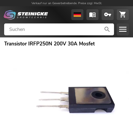
Verkauf nur an Gewerbetreibende. Preise zzgl. MwSt.
Transistor IRFP250N 200V 30A Mosfet