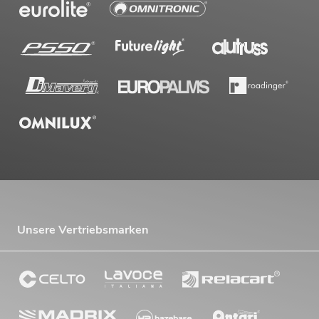
269,00
€
Unsere Vertriebsmarken
OMNITRONIC MA-240P ELA-
Mischverstärker
No. 80709632
Bestand reicht ca. 12 Wo.