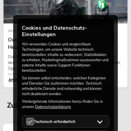
PSSO PA Set PRO M MK2
Artikel nicht mehr verfügbar
No. 20000457
Cookies und Datenschutz-
14.05.2026
Einstellungen
Outdoor Moving-Heads: Wetterfeste Moving-
Wir verwenden Cookies und vergleichbare
Heads bei Events
Technologien, um unsere Website technisch
bereitzustellen, Inhalte zu verbessern, Statistikdaten
Outdoor Moving-Heads sind bewegliche Scheinwerfer für
zu erheben, Marketingmaßnahmen auszuwerten und
den Einsatz im Freien. Sie werden bei Festivals, Stadtfesten,
externe Inhalte sowie Support-Funktionen
Open-Air-Konzerten, Architekturinszenierungen und
bereitzustellen.
temporären Außeninstallationen eingesetzt.
Sie können selbst entscheiden, welchen Kategorien
Jetzt lesen
und Diensten Sie zustimmen möchten. Technisch
PSSO PA Set PRO L MK2
erforderliche Dienste sind notwendig und können
Artikel nicht mehr verfügbar
No. 20000458
nicht deaktiviert werden.
Weitergehende Informationen hierzu finden Sie in
Zuletzt angesehene Artikel
unserer
Datenschutzerklärung
.
Technisch erforderlich