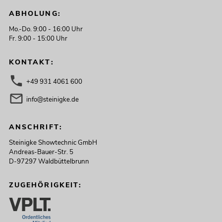
249,00
€
ABHOLUNG:
Mo.-Do. 9:00 - 16:00 Uhr
Fr. 9:00 - 15:00 Uhr
KONTAKT:
+49 931 4061 600
info@steinigke.de
ANSCHRIFT:
Steinigke Showtechnic GmbH
OMNITRONIC MAVZ-240.6P ELA-
Andreas-Bauer-Str. 5
Mischverstärker
D-97297 Waldbüttelbrunn
No. 80709789
Bestand reicht ca. 11 Wo.
ZUGEHÖRIGKEIT:
449,00
€