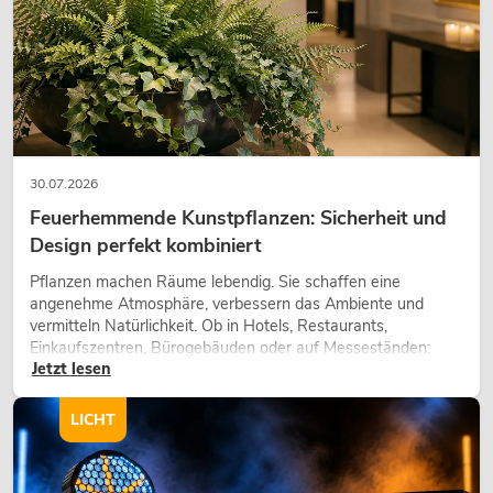
30.07.2026
Feuerhemmende Kunstpflanzen: Sicherheit und
Design perfekt kombiniert
OMNITRONIC XDA-2402 Class-D-
Verstärker
Pflanzen machen Räume lebendig. Sie schaffen eine
angenehme Atmosphäre, verbessern das Ambiente und
No. 10451636
vermitteln Natürlichkeit. Ob in Hotels, Restaurants,
Bestand reicht ca. 12 Wo.
Einkaufszentren, Bürogebäuden oder auf Messeständen:
Jetzt lesen
eine hochwertige Begrünung gehört heute längst zum
modernen Raumkonzept.
549,00
€
LICHT