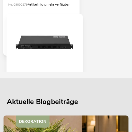
Artikel nicht mehr verfügbar
No. 09000279
OMNITRONIC XDA-1002 Class-D-
Verstärker
No. 10451635
Bestand reicht ca. 12 Wo.
Aktuelle Blogbeiträge
345,00
€
DEKORATION