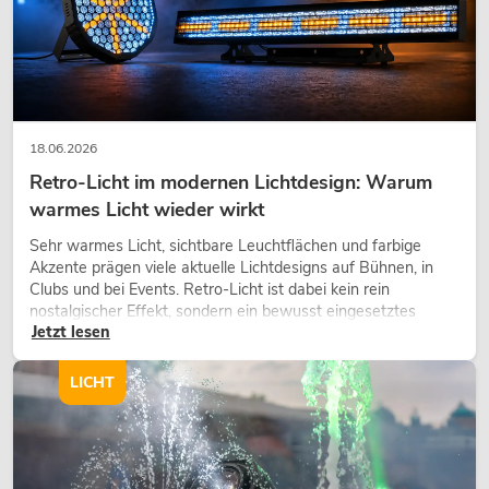
18.06.2026
Retro-Licht im modernen Lichtdesign: Warum
warmes Licht wieder wirkt
PSSO PA Set PRO S MK2
Sehr warmes Licht, sichtbare Leuchtflächen und farbige
Artikel nicht mehr verfügbar
No. 20000456
Akzente prägen viele aktuelle Lichtdesigns auf Bühnen, in
Clubs und bei Events. Retro-Licht ist dabei kein rein
nostalgischer Effekt, sondern ein bewusst eingesetztes
Jetzt lesen
Gestaltungsmittel: Es schafft Atmosphäre, gibt Szenen
Charakter und kann technische LED-Setups emotionaler
wirken lassen.
LICHT