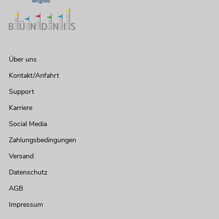
Über uns
Kontakt/Anfahrt
Support
Karriere
Social Media
OMNITRONIC MAVZ-360.6P ELA-
Zahlungsbedingungen
Mischverstärker
No. 80709793
Versand
Bestand reicht ca. 12 Wo.
Datenschutz
AGB
549,00
€
Impressum