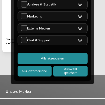
Analyse & Statistik
Marketing
OMNITRONIC PAS MK3 Performer Set
Externe Medien
Artikel nicht mehr verfügbar
No. 20000745
Transistor IRFP250N 200V
Chat & Support
30A Mosfet
Alle akzeptieren
Auswahl
Nur erforderliche
speichern
OMNITRONIC MA-120P ELA-
Unsere Marken
Mischverstärker
No. 80709622
Bestand reicht ca. 12 Wo.