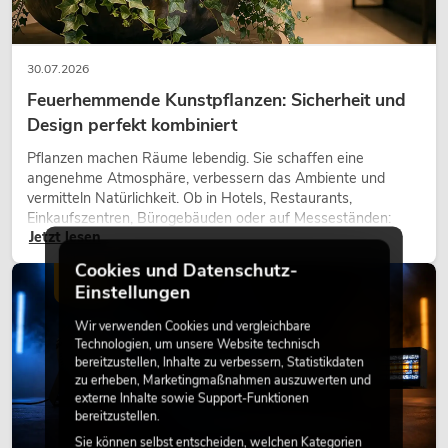
30.07.2026
Feuerhemmende Kunstpflanzen: Sicherheit und
Design perfekt kombiniert
Pflanzen machen Räume lebendig. Sie schaffen eine
angenehme Atmosphäre, verbessern das Ambiente und
vermitteln Natürlichkeit. Ob in Hotels, Restaurants,
Einkaufszentren, Bürogebäuden oder auf Messeständen:
Jetzt lesen
eine hochwertige Begrünung gehört heute längst zum
modernen Raumkonzept.
Cookies und Datenschutz-
LICHT
Einstellungen
Wir verwenden Cookies und vergleichbare
Technologien, um unsere Website technisch
bereitzustellen, Inhalte zu verbessern, Statistikdaten
zu erheben, Marketingmaßnahmen auszuwerten und
externe Inhalte sowie Support-Funktionen
bereitzustellen.
Sie können selbst entscheiden, welchen Kategorien