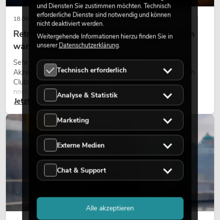
und Diensten Sie zustimmen möchten. Technisch
erforderliche Dienste sind notwendig und können
18.06.2026
nicht deaktiviert werden.
Retro-Licht im modernen Lichtdesign: Warum
Weitergehende Informationen hierzu finden Sie in
warmes Licht wieder wirkt
unserer
Datenschutzerklärung
.
Sehr warmes Licht, sichtbare Leuchtflächen und farbige
Technisch erforderlich
Akzente prägen viele aktuelle Lichtdesigns auf Bühnen, in
Clubs und bei Events. Retro-Licht ist dabei kein rein
nostalgischer Effekt, sondern ein bewusst eingesetztes
Analyse & Statistik
Jetzt lesen
Gestaltungsmittel: Es schafft Atmosphäre, gibt Szenen
Charakter und kann technische LED-Setups emotionaler
Marketing
wirken lassen.
LICHT
Externe Medien
Chat & Support
Alle akzeptieren