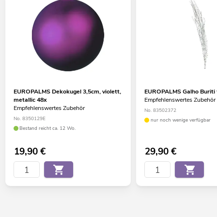
EUROPALMS Dekokugel 3,5cm, violett,
EUROPALMS Galho Buriti
metallic 48x
Empfehlenswertes Zubehör
Empfehlenswertes Zubehör
No. 83502372
No. 8350129E
nur noch wenige verfügbar
Bestand reicht ca. 12 Wo.
19,90
€
29,90
€