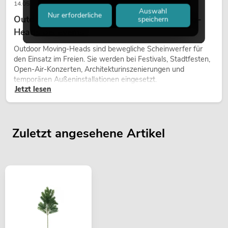
14.05.2026
Auswahl
Nur erforderliche
Outdoor Moving-Heads: Wetterfeste Moving-
speichern
Heads bei Events
Outdoor Moving-Heads sind bewegliche Scheinwerfer für
den Einsatz im Freien. Sie werden bei Festivals, Stadtfesten,
Open-Air-Konzerten, Architekturinszenierungen und
temporären Außeninstallationen eingesetzt.
Jetzt lesen
Zuletzt angesehene Artikel