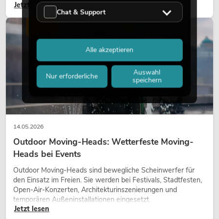
Jetzt lesen
Gestaltungsmittel: Es schafft Atmosphäre, gibt Szenen
Chat & Support
Charakter und kann technische LED-Setups emotionaler
wirken lassen.
LICHT
Alle akzeptieren
Auswahl
Nur erforderliche
speichern
14.05.2026
Outdoor Moving-Heads: Wetterfeste Moving-
Heads bei Events
Outdoor Moving-Heads sind bewegliche Scheinwerfer für
den Einsatz im Freien. Sie werden bei Festivals, Stadtfesten,
Open-Air-Konzerten, Architekturinszenierungen und
temporären Außeninstallationen eingesetzt.
Jetzt lesen