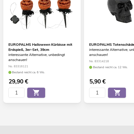
EUROPALMS Halloween Kürbisse mit
EUROPALMS Totenschädel
Erdspieß, 3er-Set, 39cm
interessante Alternative, u
interessante Alternative, unbedingt
anschauen!
anschauen!
No. 83314218
No. 83316121
Bestand reicht ca. 12 Wo.
Bestand reicht ca. 6 Wo.
29,90
€
5,90
€