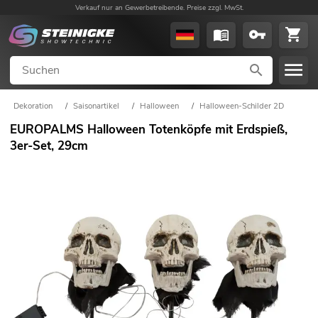
Verkauf nur an Gewerbetreibende. Preise zzgl. MwSt.
Dekoration
/
Saisonartikel
/
Halloween
/
Halloween-Schilder 2D
EUROPALMS Halloween Totenköpfe mit Erdspieß,
3er-Set, 29cm