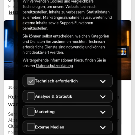
vermitteln Natürlichkeit. Ob in Hotels, Restaurants,
Wir verwenden Cookies und vergleichbare
Einkaufszentren, Bürogebäuden oder auf Messeständen:
Technologien, um unsere Website technisch
Jetzt lesen
bereitzustellen, Inhalte zu verbessern, Statistikdaten
eine hochwertige Begrünung gehört heute längst zum
zu erheben, Marketingmaßnahmen auszuwerten und
modernen Raumkonzept.
externe Inhalte sowie Support-Funktionen
LICHT
bereitzustellen.
Sie können selbst entscheiden, welchen Kategorien
und Diensten Sie zustimmen möchten. Technisch
erforderliche Dienste sind notwendig und können
nicht deaktiviert werden.
Weitergehende Informationen hierzu finden Sie in
unserer
Datenschutzerklärung
.
Technisch erforderlich
18.06.2026
Retro-Licht im modernen Lichtdesign: Warum
Analyse & Statistik
warmes Licht wieder wirkt
Marketing
Sehr warmes Licht, sichtbare Leuchtflächen und farbige
Akzente prägen viele aktuelle Lichtdesigns auf Bühnen, in
Clubs und bei Events. Retro-Licht ist dabei kein rein
Externe Medien
nostalgischer Effekt, sondern ein bewusst eingesetztes