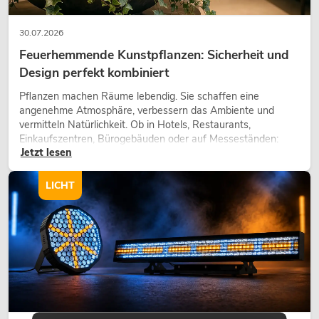
30.07.2026
Feuerhemmende Kunstpflanzen: Sicherheit und
Design perfekt kombiniert
Pflanzen machen Räume lebendig. Sie schaffen eine
angenehme Atmosphäre, verbessern das Ambiente und
vermitteln Natürlichkeit. Ob in Hotels, Restaurants,
Einkaufszentren, Bürogebäuden oder auf Messeständen:
Jetzt lesen
eine hochwertige Begrünung gehört heute längst zum
modernen Raumkonzept.
LICHT