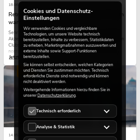
18.06.2026
Cookies und Datenschutz-
Retro-Licht im modernen Lichtdesign: Warum
Einstellungen
warmes Licht wieder wirkt
Wir verwenden Cookies und vergleichbare
Sehr warmes Licht, sichtbare Leuchtflächen und farbige
Technologien, um unsere Website technisch
Akzente prägen viele aktuelle Lichtdesigns auf Bühnen, in
bereitzustellen, Inhalte zu verbessern, Statistikdaten
Clubs und bei Events. Retro-Licht ist dabei kein rein
zu erheben, Marketingmaßnahmen auszuwerten und
externe Inhalte sowie Support-Funktionen
nostalgischer Effekt, sondern ein bewusst eingesetztes
bereitzustellen.
Jetzt lesen
Gestaltungsmittel: Es schafft Atmosphäre, gibt Szenen
Charakter und kann technische LED-Setups emotionaler
Sie können selbst entscheiden, welchen Kategorien
wirken lassen.
und Diensten Sie zustimmen möchten. Technisch
LICHT
erforderliche Dienste sind notwendig und können
nicht deaktiviert werden.
Weitergehende Informationen hierzu finden Sie in
unserer
Datenschutzerklärung
.
Technisch erforderlich
Analyse & Statistik
14.05.2026