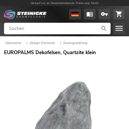
Verkauf nur an Gewerbetreibende. Preise zzgl. MwSt.
Dekoration
/
Design-Elemente
/
Raumgestaltung
EUROPALMS Dekofelsen, Quartzite klein