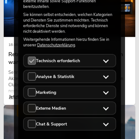
externe Inhalte sowie Support-Funktionen
bereitzustellen.
Sie können selbst entscheiden, welchen Kategorien
und Diensten Sie zustimmen möchten. Technisch
erforderliche Dienste sind notwendig und können
nicht deaktiviert werden.
Weitergehende Informationen hierzu finden Sie in
18.06.2026
unserer
Datenschutzerklärung
.
Retro-Licht im modernen Lichtdesign: Warum
Technisch erforderlich
warmes Licht wieder wirkt
Sehr warmes Licht, sichtbare Leuchtflächen und farbige
Analyse & Statistik
Akzente prägen viele aktuelle Lichtdesigns auf Bühnen, in
Clubs und bei Events. Retro-Licht ist dabei kein rein
nostalgischer Effekt, sondern ein bewusst eingesetztes
Marketing
Jetzt lesen
Gestaltungsmittel: Es schafft Atmosphäre, gibt Szenen
Charakter und kann technische LED-Setups emotionaler
Externe Medien
wirken lassen.
LICHT
Chat & Support