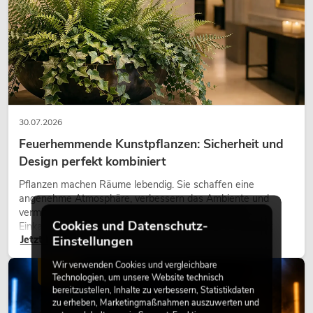
30.07.2026
Feuerhemmende Kunstpflanzen: Sicherheit und
Design perfekt kombiniert
Pflanzen machen Räume lebendig. Sie schaffen eine
angenehme Atmosphäre, verbessern das Ambiente und
vermitteln Natürlichkeit. Ob in Hotels, Restaurants,
Cookies und Datenschutz-
Einkaufszentren, Bürogebäuden oder auf Messeständen:
Jetzt lesen
Einstellungen
eine hochwertige Begrünung gehört heute längst zum
modernen Raumkonzept.
Wir verwenden Cookies und vergleichbare
LICHT
Technologien, um unsere Website technisch
bereitzustellen, Inhalte zu verbessern, Statistikdaten
zu erheben, Marketingmaßnahmen auszuwerten und