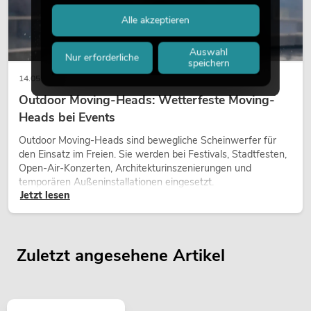
Alle akzeptieren
Auswahl
Nur erforderliche
speichern
14.05.2026
Outdoor Moving-Heads: Wetterfeste Moving-
Heads bei Events
Outdoor Moving-Heads sind bewegliche Scheinwerfer für
den Einsatz im Freien. Sie werden bei Festivals, Stadtfesten,
Open-Air-Konzerten, Architekturinszenierungen und
temporären Außeninstallationen eingesetzt.
Jetzt lesen
Zuletzt angesehene Artikel