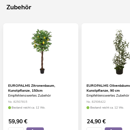
Zubehör
EUROPALMS Zitronenbaum,
EUROPALMS Olivenbäumc
Kunstpflanze, 150cm
Kunstpflanze, 90 cm
Empfehlenswertes Zubehör
Empfehlenswertes Zubehör
No. 82507815
No. 82506422
Bestand reicht ca. 12 Wo.
Bestand reicht ca. 12 Wo.
59,90
€
24,90
€