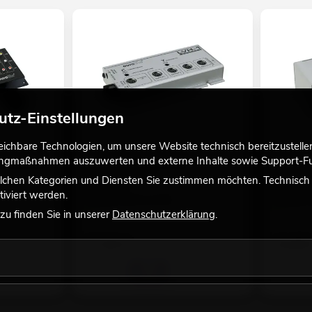
utz-Einstellungen
chbare Technologien, um unsere Website technisch bereitzustellen,
switch 8in2
EUROLITE LVH-1 S-Video
EUROLITE
tingmaßnahmen auszuwerten und externe Inhalte sowie Support-Fun
Verteilverstärker
Verteilve
lchen Kategorien und Diensten Sie zustimmen möchten. Technisch e
No. 81013201
No. 810132
iviert werden.
Bestand reicht ca. 12 Wo.
Bestand r
u finden Sie in unserer
Datenschutzerklärung
.
37,50
€
23,85