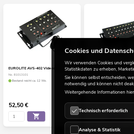
Cookies und Datensch
Wir verwenden Cookies und verglei
EUROLITE AVS-402 Videoswitch 4in2
EUROLITE AVS-802 Video
Statistikdaten zu erheben, Marke
No. 81013101
No. 81013102
Sie können selbst entscheiden, we
Bestand reicht ca. 12 Wo.
Bestand reicht ca. 12 Wo.
notwendig und können nicht deakt
Weitergehende Informationen hierz
52,50
€
67,50
€
Technisch erforderlich
Analyse & Statistik