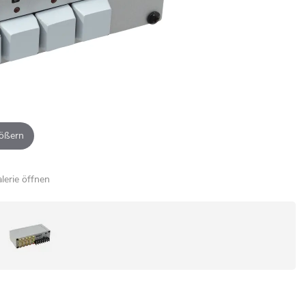
ößern
alerie öffnen