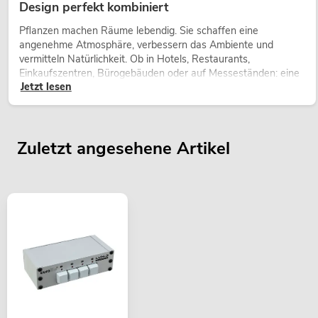
Design perfekt kombiniert
Pflanzen machen Räume lebendig. Sie schaffen eine
angenehme Atmosphäre, verbessern das Ambiente und
vermitteln Natürlichkeit. Ob in Hotels, Restaurants,
Einkaufszentren, Bürogebäuden oder auf Messeständen: eine
Jetzt lesen
hochwertige Begrünung gehört heute längst zum modernen
Raumkonzept.
Zuletzt angesehene Artikel