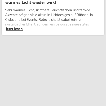
warmes Licht wieder wirkt
Sehr warmes Licht, sichtbare Leuchtflächen und farbige
Akzente prägen viele aktuelle Lichtdesigns auf Bühnen, in
Clubs und bei Events. Retro-Licht ist dabei kein rein
nostalgischer Effekt, sondern ein bewusst eingesetztes
Jetzt lesen
Gestaltungsmittel: Es schafft Atmosphäre, gibt Szenen
Charakter und kann technische LED-Setups emotionaler
wirken lassen.