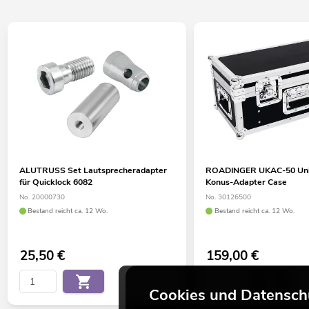
ALUTRUSS Set Lautsprecheradapter
ROADINGER UKAC-50 Uni
für Quicklock 6082
Konus-Adapter Case
No. 20000730
No. 30126500
Bestand reicht ca. 12 Wo.
Bestand reicht ca. 12 Wo.
25,50
€
159,00
€
Cookies und Datensch