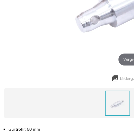
Vergr
Bilderg
Gurtrohr: 50 mm