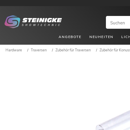
ANGEBOTE
NEUHEITEN
LIC
Hardware
/
Traversen
/
Zubehör für Traversen
/
Zubehör für Konus