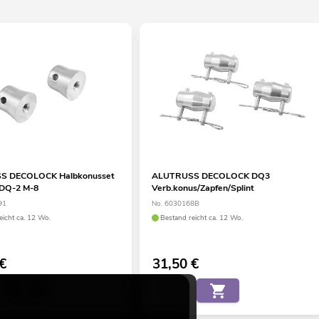
S DECOLOCK Halbkonusset
ALUTRUSS DECOLOCK DQ3
 DQ-2 M-8
Verb.konus/Zapfen/Splint
91
No. 6030168B
eicht ca. 12 Wo.
Bestand reicht ca. 12 Wo.
€
31,50
€