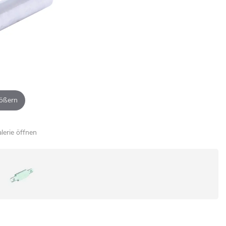
ößern
alerie öffnen