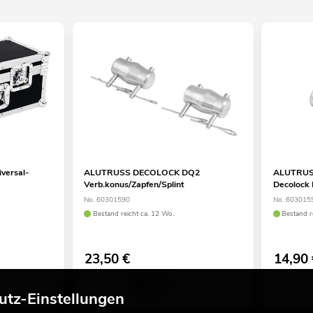
versal-
ALUTRUSS DECOLOCK DQ2
ALUTRUS
Verb.konus/Zapfen/Splint
Decolock
No. 60301590
No. 603015
Bestand reicht ca. 12 Wo.
Bestand r
23,50
€
14,90
utz-Einstellungen