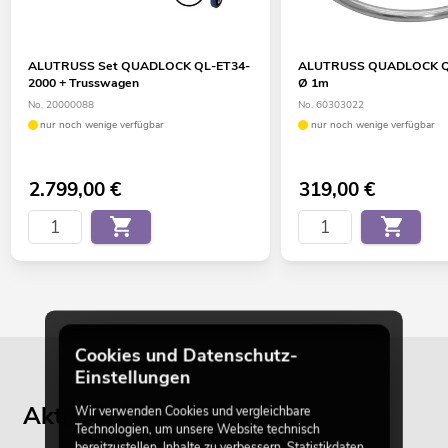
ALUTRUSS Set QUADLOCK QL-ET34-
ALUTRUSS QUADLOCK QL
2000 + Trusswagen
Ø 1m
No. 20000088
No. 60303022
nur noch wenige verfügbar
nur noch wenige verfügbar
2.799,00
€
319,00
€
Cookies und Datenschutz-
Einstellungen
Aktuelle Blogbeiträge
Wir verwenden Cookies und vergleichbare
Technologien, um unsere Website technisch
bereitzustellen, Inhalte zu verbessern, Statistikdaten