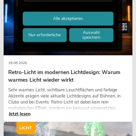
LICHT
Alle akzeptieren
Auswahl
Nur erforderliche
speichern
18.06.2026
Retro-Licht im modernen Lichtdesign: Warum
warmes Licht wieder wirkt
Sehr warmes Licht, sichtbare Leuchtflächen und farbige
Akzente prägen viele aktuelle Lichtdesigns auf Bühnen, in
Clubs und bei Events. Retro-Licht ist dabei kein rein
nostalgischer Effekt, sondern ein bewusst eingesetztes
Jetzt lesen
Gestaltungsmittel: Es schafft Atmosphäre, gibt Szenen
Charakter und kann technische LED-Setups emotionaler
wirken lassen.
LICHT