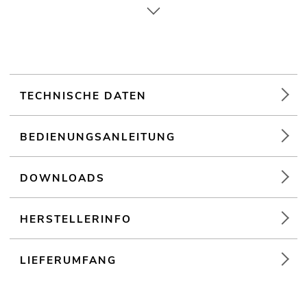
Für Anwendungsgebiete wie zum Beispiel: Theater; Messe-
und Ladenbau; Clubs/Tanzschulen
Weiterführende Informationen zu diesem Produkt finden Sie
unter "Downloads" im Datenblatt
TECHNISCHE DATEN
BEDIENUNGSANLEITUNG
DOWNLOADS
HERSTELLERINFO
LIEFERUMFANG