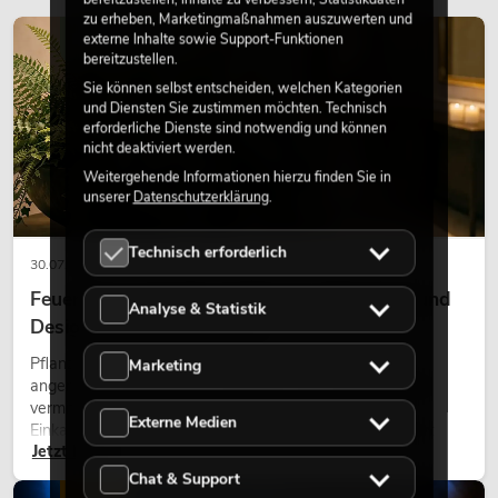
zu erheben, Marketingmaßnahmen auszuwerten und
externe Inhalte sowie Support-Funktionen
DEKORATION
bereitzustellen.
Sie können selbst entscheiden, welchen Kategorien
und Diensten Sie zustimmen möchten. Technisch
erforderliche Dienste sind notwendig und können
nicht deaktiviert werden.
Weitergehende Informationen hierzu finden Sie in
unserer
Datenschutzerklärung
.
Technisch erforderlich
30.07.2026
Feuerhemmende Kunstpflanzen: Sicherheit und
Analyse & Statistik
Design perfekt kombiniert
Pflanzen machen Räume lebendig. Sie schaffen eine
Marketing
angenehme Atmosphäre, verbessern das Ambiente und
vermitteln Natürlichkeit. Ob in Hotels, Restaurants,
Externe Medien
Einkaufszentren, Bürogebäuden oder auf Messeständen:
Jetzt lesen
eine hochwertige Begrünung gehört heute längst zum
modernen Raumkonzept.
Chat & Support