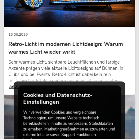
18.06.2026
Retro-Licht im modernen Lichtdesign: Warum
warmes Licht wieder wirkt
Sehr warmes Licht, sichtbare Leuchtflächen und farbige
Akzente prägen viele aktuelle Lichtdesigns auf Bühnen, in
Clubs und bei Events. Retro-Licht ist dabei kein rein
nostalgischer Effekt, sondern ein bewusst eingesetztes
Jetzt lesen
Gestaltungsmittel: Es schafft Atmosphäre, gibt Szenen
Charakter und kann technische LED-Setups emotionaler
Cookies und Datenschutz-
wirken lassen.
LICHT
Einstellungen
Wir verwenden Cookies und vergleichbare
Technologien, um unsere Website technisch
bereitzustellen, Inhalte zu verbessern, Statistikdaten
zu erheben, Marketingmaßnahmen auszuwerten und
externe Inhalte sowie Support-Funktionen