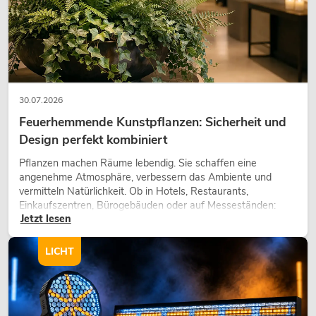
30.07.2026
Feuerhemmende Kunstpflanzen: Sicherheit und
Design perfekt kombiniert
Pflanzen machen Räume lebendig. Sie schaffen eine
angenehme Atmosphäre, verbessern das Ambiente und
vermitteln Natürlichkeit. Ob in Hotels, Restaurants,
Einkaufszentren, Bürogebäuden oder auf Messeständen:
Jetzt lesen
eine hochwertige Begrünung gehört heute längst zum
modernen Raumkonzept.
LICHT