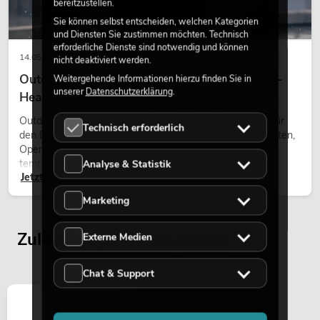
bereitzustellen.
Sie können selbst entscheiden, welchen Kategorien
und Diensten Sie zustimmen möchten. Technisch
erforderliche Dienste sind notwendig und können
14.05.2026
nicht deaktiviert werden.
Outdoor Moving-Heads: Wetterfeste Moving-
Weitergehende Informationen hierzu finden Sie in
unserer
Datenschutzerklärung
.
Heads bei Events
Outdoor Moving-Heads sind bewegliche Scheinwerfer für
Technisch erforderlich
den Einsatz im Freien. Sie werden bei Festivals, Stadtfesten,
Open-Air-Konzerten, Architekturinszenierungen und
temporären Außeninstallationen eingesetzt.
Analyse & Statistik
Jetzt lesen
Marketing
Zuletzt angesehene Artikel
Externe Medien
Chat & Support