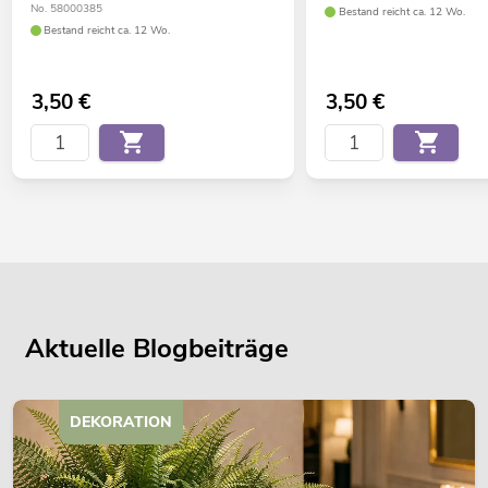
No. 58000385
Bestand reicht ca. 12 Wo.
Bestand reicht ca. 12 Wo.
3,50
€
3,50
€
Aktuelle Blogbeiträge
DEKORATION