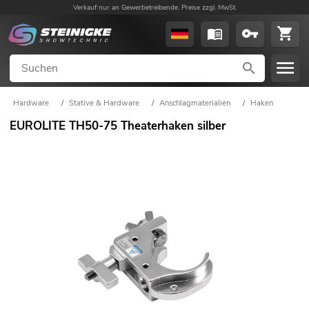
Verkauf nur an Gewerbetreibende. Preise zzgl. MwSt.
Hardware
/
Stative & Hardware
/
Anschlagmaterialien
/
Haken
EUROLITE TH50-75 Theaterhaken silber