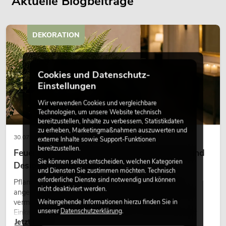
Aktuelle Blogbeiträge
DEKORATION
Cookies und Datenschutz-
Einstellungen
Wir verwenden Cookies und vergleichbare
Technologien, um unsere Website technisch
bereitzustellen, Inhalte zu verbessern, Statistikdaten
zu erheben, Marketingmaßnahmen auszuwerten und
30.07.2026
externe Inhalte sowie Support-Funktionen
bereitzustellen.
Feuerhemmende Kunstpflanzen: Sicherheit und
Sie können selbst entscheiden, welchen Kategorien
Design perfekt kombiniert
und Diensten Sie zustimmen möchten. Technisch
erforderliche Dienste sind notwendig und können
Pflanzen machen Räume lebendig. Sie schaffen eine
nicht deaktiviert werden.
angenehme Atmosphäre, verbessern das Ambiente und
vermitteln Natürlichkeit. Ob in Hotels, Restaurants,
Weitergehende Informationen hierzu finden Sie in
unserer
Datenschutzerklärung
.
Einkaufszentren, Bürogebäuden oder auf Messeständen:
Jetzt lesen
eine hochwertige Begrünung gehört heute längst zum