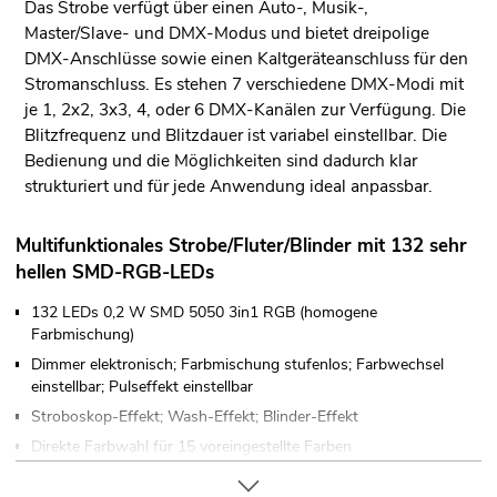
Das Strobe verfügt über einen Auto-, Musik-,
Master/Slave- und DMX-Modus und bietet dreipolige
DMX-Anschlüsse sowie einen Kaltgeräteanschluss für den
Stromanschluss. Es stehen 7 verschiedene DMX-Modi mit
je 1, 2x2, 3x3, 4, oder 6 DMX-Kanälen zur Verfügung. Die
Blitzfrequenz und Blitzdauer ist variabel einstellbar. Die
Bedienung und die Möglichkeiten sind dadurch klar
strukturiert und für jede Anwendung ideal anpassbar.
Multifunktionales Strobe/Fluter/Blinder mit 132 sehr
hellen SMD-RGB-LEDs
132 LEDs 0,2 W SMD 5050 3in1 RGB (homogene
Farbmischung)
Dimmer elektronisch; Farbmischung stufenlos; Farbwechsel
einstellbar; Pulseffekt einstellbar
Stroboskop-Effekt; Wash-Effekt; Blinder-Effekt
Direkte Farbwahl für 15 voreingestellte Farben
Im 1; 2; 3; 4; 6 CH DMX-Modus bedienbar