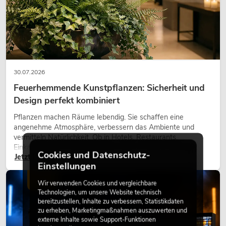
30.07.2026
Feuerhemmende Kunstpflanzen: Sicherheit und
Design perfekt kombiniert
Pflanzen machen Räume lebendig. Sie schaffen eine
angenehme Atmosphäre, verbessern das Ambiente und
vermitteln Natürlichkeit. Ob in Hotels, Restaurants,
Einkaufszentren, Bürogebäuden oder auf Messeständen:
Cookies und Datenschutz-
Jetzt lesen
eine hochwertige Begrünung gehört heute längst zum
Einstellungen
modernen Raumkonzept.
LICHT
Wir verwenden Cookies und vergleichbare
Technologien, um unsere Website technisch
bereitzustellen, Inhalte zu verbessern, Statistikdaten
zu erheben, Marketingmaßnahmen auszuwerten und
externe Inhalte sowie Support-Funktionen