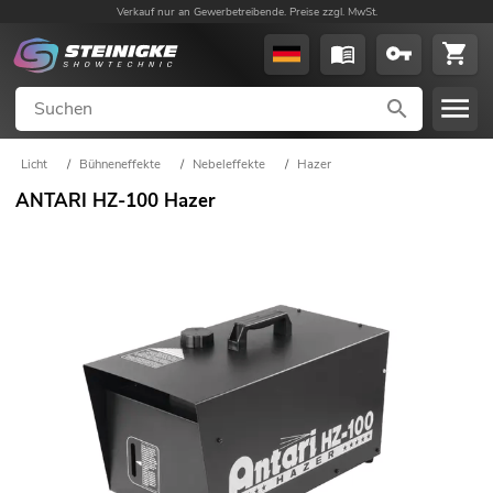
Verkauf nur an Gewerbetreibende. Preise zzgl. MwSt.
Licht
/
Bühneneffekte
/
Nebeleffekte
/
Hazer
ANTARI HZ-100 Hazer