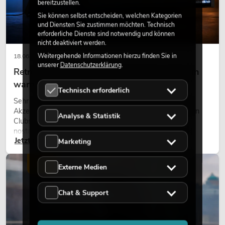
bereitzustellen.
Sie können selbst entscheiden, welchen Kategorien
und Diensten Sie zustimmen möchten. Technisch
erforderliche Dienste sind notwendig und können
nicht deaktiviert werden.
Weitergehende Informationen hierzu finden Sie in
18.06.2026
unserer
Datenschutzerklärung
.
Retro-Licht im modernen Lichtdesign: Warum
warmes Licht wieder wirkt
Technisch erforderlich
Sehr warmes Licht, sichtbare Leuchtflächen und farbige
Akzente prägen viele aktuelle Lichtdesigns auf Bühnen, in
Analyse & Statistik
Clubs und bei Events. Retro-Licht ist dabei kein rein
nostalgischer Effekt, sondern ein bewusst eingesetztes
Jetzt lesen
Gestaltungsmittel: Es schafft Atmosphäre, gibt Szenen
Marketing
Charakter und kann technische LED-Setups emotionaler
wirken lassen.
LICHT
Externe Medien
Chat & Support