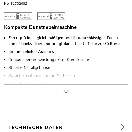
No. 51702682
Kompakte Dunstnebelmaschine
Erzeugt feinen, gleichmäßigen und lichtdurchlässigen Dunst
ohne Nebelwolken und bringt damit Lichteffekte zur Geltung
Kontinuierlicher Ausstoß
Geräuscharmer, wartungsfreier Kompressor
Stabiles Metallgehäuse
Sofort einsatzbereit ohne Aufheizen
Mit Füllstandsanzeige
Betrieb mit Nebelfluid auf Ölbasis
Ansteuerbar über Funkfernsteuerung (optional);
kabelgebundene Fernsteuerung (optional)
Für Anwendungsgebiete wie zum Beispiel: Bühne; Theater;
Verleiher
Einsatzmöglichkeit: Stehend
TECHNISCHE DATEN