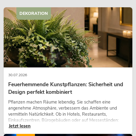
DEKORATION
30.07.2026
Feuerhemmende Kunstpflanzen: Sicherheit und
Design perfekt kombiniert
Pflanzen machen Räume lebendig. Sie schaffen eine
angenehme Atmosphäre, verbessern das Ambiente und
vermitteln Natürlichkeit. Ob in Hotels, Restaurants,
Einkaufszentren, Bürogebäuden oder auf Messeständen:
Jetzt lesen
eine hochwertige Begrünung gehört heute längst zum
modernen Raumkonzept.