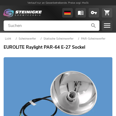
Verkauf nur an Gewerbetreibende. Preise zzgl. MwSt.
Licht
/
Scheinwerfer
/
Statische Scheinwerfer
/
PAR-Scheinwerfer
EUROLITE Raylight PAR-64 E-27 Sockel