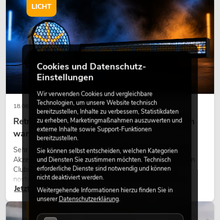
LICHT
Cookies und Datenschutz-
Einstellungen
Wir verwenden Cookies und vergleichbare
Technologien, um unsere Website technisch
18.06.2026
bereitzustellen, Inhalte zu verbessern, Statistikdaten
Retro-Licht im modernen Lichtdesign: Warum
zu erheben, Marketingmaßnahmen auszuwerten und
externe Inhalte sowie Support-Funktionen
warmes Licht wieder wirkt
bereitzustellen.
Sehr warmes Licht, sichtbare Leuchtflächen und farbige
Sie können selbst entscheiden, welchen Kategorien
Akzente prägen viele aktuelle Lichtdesigns auf Bühnen, in
und Diensten Sie zustimmen möchten. Technisch
erforderliche Dienste sind notwendig und können
Clubs und bei Events. Retro-Licht ist dabei kein rein
nicht deaktiviert werden.
nostalgischer Effekt, sondern ein bewusst eingesetztes
Jetzt lesen
Gestaltungsmittel: Es schafft Atmosphäre, gibt Szenen
Weitergehende Informationen hierzu finden Sie in
Charakter und kann technische LED-Setups emotionaler
unserer
Datenschutzerklärung
.
wirken lassen.
LICHT