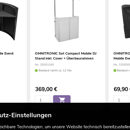
le Event
OMNITRONIC Set Compact Mobile DJ
OMNITRON
Stand inkl. Cover + Überbaurahmen
Mobile Ev
No. 20001040
No. 320000
Bestand reicht ca. 12 Wo.
Bestand r
369,00
€
69,90
utz-Einstellungen
chbare Technologien, um unsere Website technisch bereitzustellen,