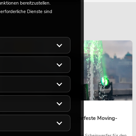
ktionen bereitzustellen.
rforderliche Dienste sind
LICHT
14.05.2026
Outdoor Moving-Heads: Wetterfeste Moving-
Heads bei Events
Outdoor Moving-Heads sind bewegliche Scheinwerfer für den