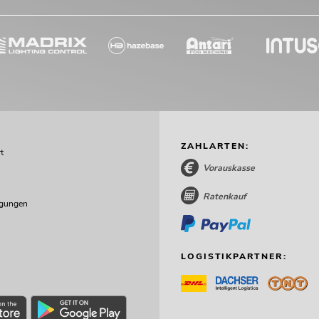
ZAHLARTEN:
t
Vorauskasse
Ratenkauf
ngungen
LOGISTIKPARTNER: