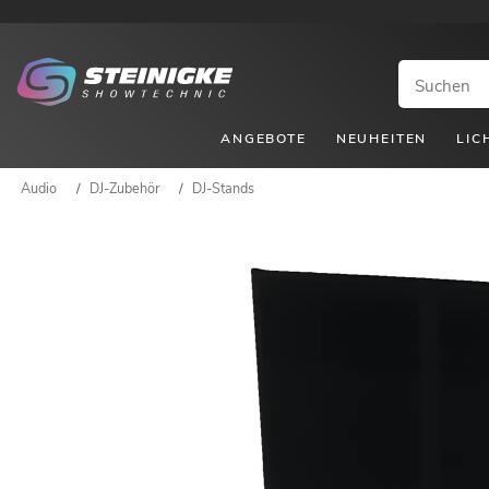
ANGEBOTE
NEUHEITEN
LIC
Audio
/
DJ-Zubehör
/
DJ-Stands