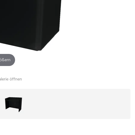
ößern
alerie öffnen