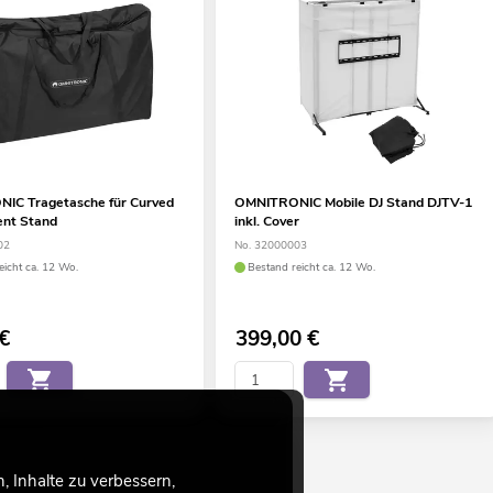
IC Tragetasche für Curved
OMNITRONIC Mobile DJ Stand DJTV-1
ent Stand
inkl. Cover
02
No. 32000003
eicht ca. 12 Wo.
Bestand reicht ca. 12 Wo.
€
399,00
€
 Inhalte zu verbessern,