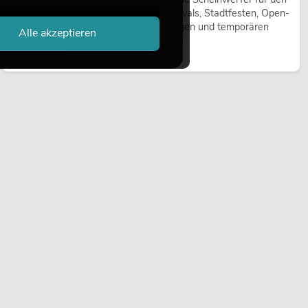
Einsatz im Freien. Sie werden bei Festivals, Stadtfesten, Open-
Air-Konzerten, Architekturinszenierungen und temporären
Alle akzeptieren
Außeninstallationen eingesetzt.
Jetzt lesen