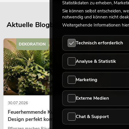
Statistikdaten zu erheben, Marke
Sie können selbst entscheiden, we
notwendig und können nicht deakt
Aktuelle Blogbeiträge
Weitergehende Informationen hierz
Technisch erforderlich
DEKORATION
Analyse & Statistik
Marketing
Externe Medien
30.07.2026
Feuerhemmende Kunstpflanzen: Sicherheit und
Chat & Support
Design perfekt kombiniert
Pflanzen machen Räume lebendig. Sie schaffen eine