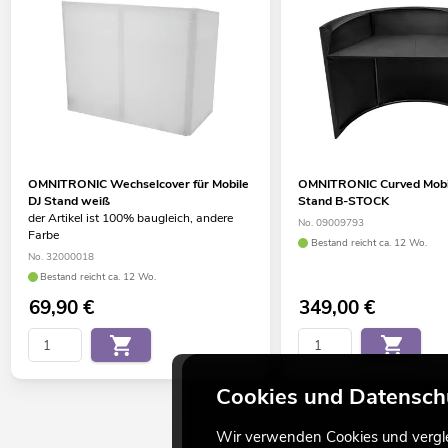
OMNITRONIC Wechselcover für Mobile
OMNITRONIC Curved Mobi
DJ Stand weiß
Stand B-STOCK
der Artikel ist 100% baugleich, andere
No. 09009793
Farbe
Bestand reicht ca. 12 Wo.
No. 32000018
Bestand reicht ca. 12 Wo.
69,90
€
349,00
€
Cookies und Datensch
Wir verwenden Cookies und verglei