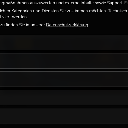
tingmaßnahmen auszuwerten und externe Inhalte sowie Support-Fun
lchen Kategorien und Diensten Sie zustimmen möchten. Technisch e
iviert werden.
u finden Sie in unserer
Datenschutzerklärung
.
LICHT
18.06.2026
Retro-Licht im modernen Lichtdesign: Warum
warmes Licht wieder wirkt
Sehr warmes Licht, sichtbare Leuchtflächen und farbige