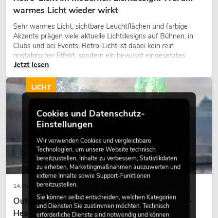
warmes Licht wieder wirkt
Sehr warmes Licht, sichtbare Leuchtflächen und farbige
Akzente prägen viele aktuelle Lichtdesigns auf Bühnen, in
Clubs und bei Events. Retro-Licht ist dabei kein rein
nostalgischer Effekt, sondern ein bewusst eingesetztes
Jetzt lesen
Gestaltungsmittel: Es schafft Atmosphäre, gibt Szenen
Charakter und kann technische LED-Setups emotionaler
wirken lassen.
LICHT
Cookies und Datenschutz-
Einstellungen
Wir verwenden Cookies und vergleichbare
Technologien, um unsere Website technisch
bereitzustellen, Inhalte zu verbessern, Statistikdaten
zu erheben, Marketingmaßnahmen auszuwerten und
externe Inhalte sowie Support-Funktionen
bereitzustellen.
14.05.2026
Sie können selbst entscheiden, welchen Kategorien
Outdoor Moving-Heads: Wetterfeste Moving-
und Diensten Sie zustimmen möchten. Technisch
Heads bei Events
erforderliche Dienste sind notwendig und können