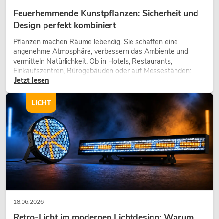
Feuerhemmende Kunstpflanzen: Sicherheit und
Design perfekt kombiniert
Pflanzen machen Räume lebendig. Sie schaffen eine
angenehme Atmosphäre, verbessern das Ambiente und
vermitteln Natürlichkeit. Ob in Hotels, Restaurants,
Einkaufszentren, Bürogebäuden oder auf Messeständen:
Jetzt lesen
eine hochwertige Begrünung gehört heute längst zum
modernen Raumkonzept.
LICHT
18.06.2026
Retro-Licht im modernen Lichtdesign: Warum