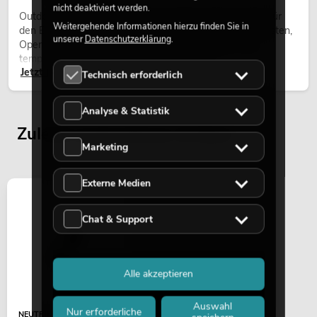
nicht deaktiviert werden.
Outdoor Moving-Heads sind bewegliche Scheinwerfer für
Weitergehende Informationen hierzu finden Sie in
den Einsatz im Freien. Sie werden bei Festivals, Stadtfesten,
unserer
Datenschutzerklärung
.
Open-Air-Konzerten, Architekturinszenierungen und
temporären Außeninstallationen eingesetzt.
Jetzt lesen
Technisch erforderlich
Analyse & Statistik
Zuletzt angesehene Artikel
Marketing
Externe Medien
Chat & Support
Alle akzeptieren
Auswahl
Nur erforderliche
NEUTRIK XLR Stecker 3pol