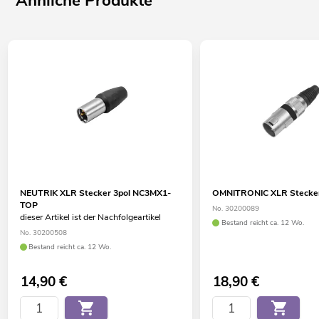
Ähnliche Produkte
NEUTRIK XLR Stecker 3pol NC3MX1-
OMNITRONIC XLR Stecker
TOP
No. 30200089
dieser Artikel ist der Nachfolgeartikel
Bestand reicht ca. 12 Wo.
No. 30200508
Bestand reicht ca. 12 Wo.
14,90
€
18,90
€