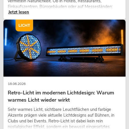
vermitteln Natürlichkeit. Ob in Hotels, Restaurants,
Einkaufszentren, Bürogebäuden oder auf Messeständen:
Jetzt lesen
eine hochwertige Begrünung gehört heute längst zum
modernen Raumkonzept.
LICHT
18.06.2026
Retro-Licht im modernen Lichtdesign: Warum
warmes Licht wieder wirkt
Sehr warmes Licht, sichtbare Leuchtflächen und farbige
Akzente prägen viele aktuelle Lichtdesigns auf Bühnen, in
Clubs und bei Events. Retro-Licht ist dabei kein rein
nostalgischer Effekt, sondern ein bewusst eingesetztes