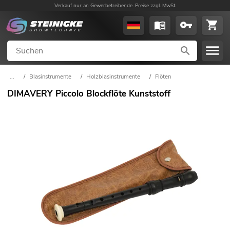
Verkauf nur an Gewerbetreibende. Preise zzgl. MwSt.
...
/
Blasinstrumente
/
Holzblasinstrumente
/
Flöten
DIMAVERY Piccolo Blockflöte Kunststoff