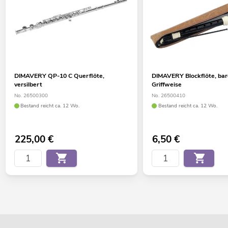
DIMAVERY QP-10 C Querflöte,
DIMAVERY Blockflöte, ba
versilbert
Griffweise
No. 26500300
No. 26500410
Bestand reicht ca. 12 Wo.
Bestand reicht ca. 12 Wo.
225,00
€
6,50
€