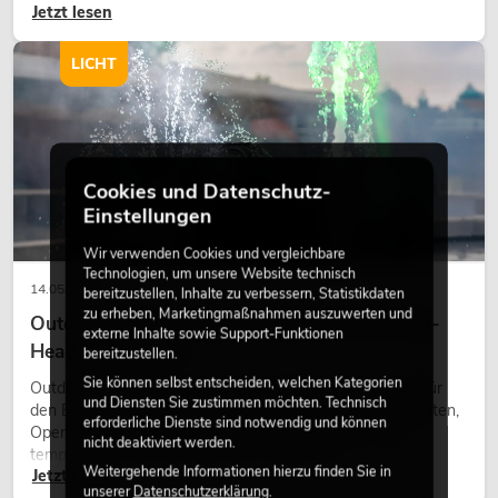
Jetzt lesen
Gestaltungsmittel: Es schafft Atmosphäre, gibt Szenen
Charakter und kann technische LED-Setups emotionaler
wirken lassen.
LICHT
Cookies und Datenschutz-
Einstellungen
Wir verwenden Cookies und vergleichbare
Technologien, um unsere Website technisch
14.05.2026
bereitzustellen, Inhalte zu verbessern, Statistikdaten
zu erheben, Marketingmaßnahmen auszuwerten und
Outdoor Moving-Heads: Wetterfeste Moving-
externe Inhalte sowie Support-Funktionen
Heads bei Events
bereitzustellen.
Sie können selbst entscheiden, welchen Kategorien
Outdoor Moving-Heads sind bewegliche Scheinwerfer für
und Diensten Sie zustimmen möchten. Technisch
den Einsatz im Freien. Sie werden bei Festivals, Stadtfesten,
erforderliche Dienste sind notwendig und können
Open-Air-Konzerten, Architekturinszenierungen und
nicht deaktiviert werden.
temporären Außeninstallationen eingesetzt.
Weitergehende Informationen hierzu finden Sie in
Jetzt lesen
unserer
Datenschutzerklärung
.