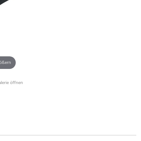
ößern
alerie öffnen