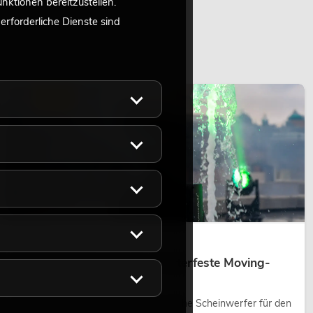
ktionen bereitzustellen.
rforderliche Dienste sind
LICHT
14.05.2026
Outdoor Moving-Heads: Wetterfeste Moving-
Heads bei Events
Outdoor Moving-Heads sind bewegliche Scheinwerfer für den