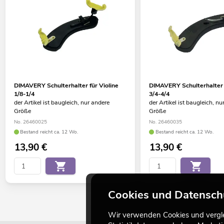
DIMAVERY Schulterhalter für Violine
DIMAVERY Schulterhalter f
1/8-1/4
3/4-4/4
der Artikel ist baugleich, nur andere
der Artikel ist baugleich, nu
Größe
Größe
No. 26460025
No. 26460035
Bestand reicht ca. 12 Wo.
Bestand reicht ca. 12 Wo.
13,90
€
13,90
€
Cookies und Datensch
Wir verwenden Cookies und verglei