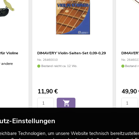
ür Violine
DIMAVERY Violin-Saiten-Set 0,09-0,29
DIMAVERY 
No. 26460010
No. 264602
r andere
Bestand reicht ca. 12 Wo.
Bestand r
11,90
€
49,90
utz-Einstellungen
chbare Technologien, um unsere Website technisch bereitzustellen,