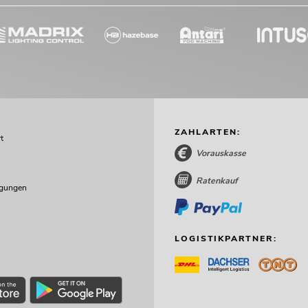
ZAHLARTEN:
t
Vorauskasse
Ratenkauf
ngungen
LOGISTIKPARTNER: