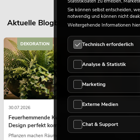
Statistikdaten zu erheben, Marke
Sie können selbst entscheiden, we
notwendig und können nicht deakt
Aktuelle Blogbeiträge
Weitergehende Informationen hierz
Technisch erforderlich
DEKORATION
Analyse & Statistik
Marketing
Externe Medien
30.07.2026
Feuerhemmende Kunstpflanzen: Sicherheit und
Chat & Support
Design perfekt kombiniert
Pflanzen machen Räume lebendig. Sie schaffen eine