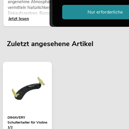
angenehme Atmosphäre, verbessern das Ambiente und
vermitteln Natürlichkeit. Ob in Hotels, Restaurants,
Nur erforderliche
Einkaufszentren, Bürogebäuden oder auf Messeständen: eine
Jetzt lesen
hochwertige Begrünung gehört heute längst zum modernen
Raumkonzept.
Zuletzt angesehene Artikel
DIMAVERY
Schulterhalter für Violine
1/2