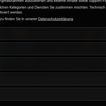
tingmaßnahmen auszuwerten und externe Inhalte sowie Support-Fun
lchen Kategorien und Diensten Sie zustimmen möchten. Technisch e
iviert werden.
u finden Sie in unserer
Datenschutzerklärung
.
LICHT
18.06.2026
Retro-Licht im modernen Lichtdesign: Warum
warmes Licht wieder wirkt
Sehr warmes Licht, sichtbare Leuchtflächen und farbige