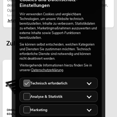
Outdoor Moving-Heads sind bewegliche Scheinwerfer für
Einstellungen
den Einsatz im Freien. Sie werden bei Festivals, Stadtfesten,
Open-Air-Konzerten, Architekturinszenierungen und
Wir verwenden Cookies und vergleichbare
temporären Außeninstallationen eingesetzt.
Technologien, um unsere Website technisch
Jetzt lesen
bereitzustellen, Inhalte zu verbessern, Statistikdaten
zu erheben, Marketingmaßnahmen auszuwerten und
externe Inhalte sowie Support-Funktionen
bereitzustellen.
Zuletzt angesehene Artikel
Sie können selbst entscheiden, welchen Kategorien
und Diensten Sie zustimmen möchten. Technisch
erforderliche Dienste sind notwendig und können
nicht deaktiviert werden.
Weitergehende Informationen hierzu finden Sie in
unserer
Datenschutzerklärung
.
Technisch erforderlich
Analyse & Statistik
Marketing
DIMAVERY Pedal Board
60x7x30,5cm