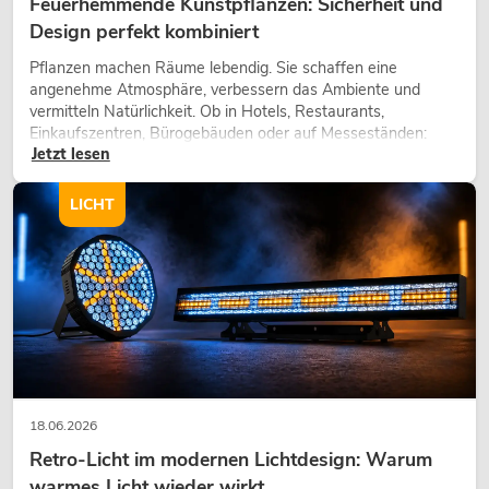
Feuerhemmende Kunstpflanzen: Sicherheit und
Design perfekt kombiniert
Pflanzen machen Räume lebendig. Sie schaffen eine
angenehme Atmosphäre, verbessern das Ambiente und
vermitteln Natürlichkeit. Ob in Hotels, Restaurants,
Einkaufszentren, Bürogebäuden oder auf Messeständen:
Jetzt lesen
eine hochwertige Begrünung gehört heute längst zum
modernen Raumkonzept.
LICHT
18.06.2026
Retro-Licht im modernen Lichtdesign: Warum
warmes Licht wieder wirkt