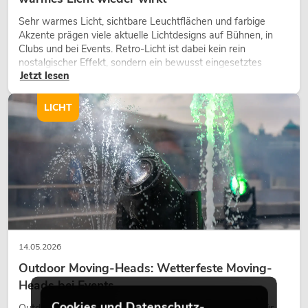
Sehr warmes Licht, sichtbare Leuchtflächen und farbige
Akzente prägen viele aktuelle Lichtdesigns auf Bühnen, in
Clubs und bei Events. Retro-Licht ist dabei kein rein
nostalgischer Effekt, sondern ein bewusst eingesetztes
Jetzt lesen
Gestaltungsmittel: Es schafft Atmosphäre, gibt Szenen
Charakter und kann technische LED-Setups emotionaler
wirken lassen.
LICHT
14.05.2026
Outdoor Moving-Heads: Wetterfeste Moving-
Heads bei Events
Cookies und Datenschutz-