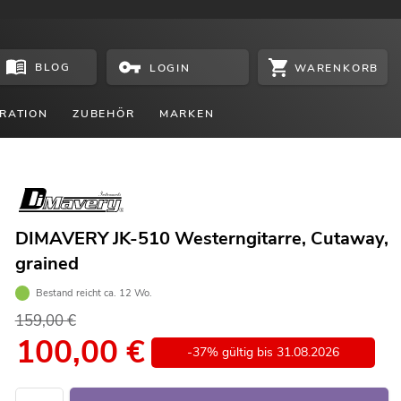
BLOG
WARENKORB
LOGIN
RATION
ZUBEHÖR
MARKEN
DIMAVERY JK-510 Westerngitarre, Cutaway,
grained
Bestand reicht ca. 12 Wo.
159,00 €
100,00
€
-37% gültig bis 31.08.2026