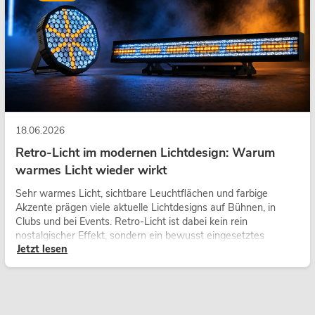
18.06.2026
Retro-Licht im modernen Lichtdesign: Warum
warmes Licht wieder wirkt
Sehr warmes Licht, sichtbare Leuchtflächen und farbige
Akzente prägen viele aktuelle Lichtdesigns auf Bühnen, in
Clubs und bei Events. Retro-Licht ist dabei kein rein
nostalgischer Effekt, sondern ein bewusst eingesetztes
Jetzt lesen
Gestaltungsmittel: Es schafft Atmosphäre, gibt Szenen
Charakter und kann technische LED-Setups emotionaler
wirken lassen.