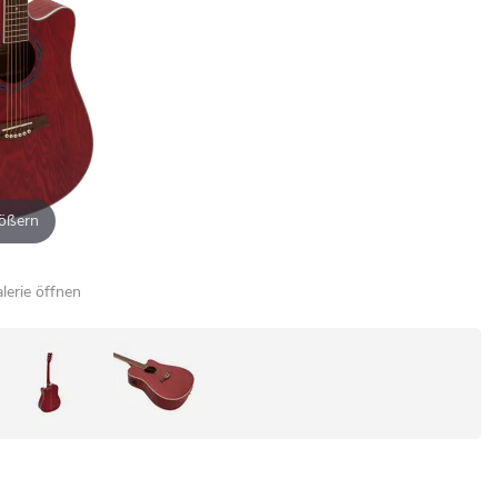
ößern
alerie öffnen