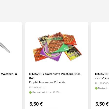
 Western- &
DIMAVERY Saitensatz Western, 010-
DIMAVERY
048
viele Versi
Empfehlenswertes Zubehör
No. 263000
No. 26320010
Bestand r
Bestand reicht ca. 12 Wo.
5,50
€
6,50
€