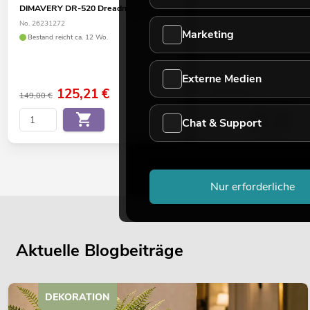
DIMAVERY DR-520 Dreadnought, natur
DIMAVERY DR-520 Dread
sunburst
No. 26231272
Marketing
No. 26231274
Bestand reicht ca. 12 Wo.
Bestand reicht ca. 12 Wo.
Externe Medien
125,21
€
149,00
€
149,00 €
Chat & Support
Nur erforderliche
Aktuelle Blogbeiträge
DEKORATION