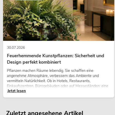
30.07.2026
Feuerhemmende Kunstpflanzen: Sicherheit und
Design perfekt kombiniert
Pflanzen machen Räume lebendig. Sie schaffen eine
angenehme Atmosphäre, verbessern das Ambiente und
vermitteln Natürlichkeit. Ob in Hotels, Restaurants,
Einkaufszentren, Bürogebäuden oder auf Messeständen: eine
Jetzt lesen
hochwertige Begrünung gehört heute längst zum modernen
Raumkonzept.
Zuletzt angesehene Artikel