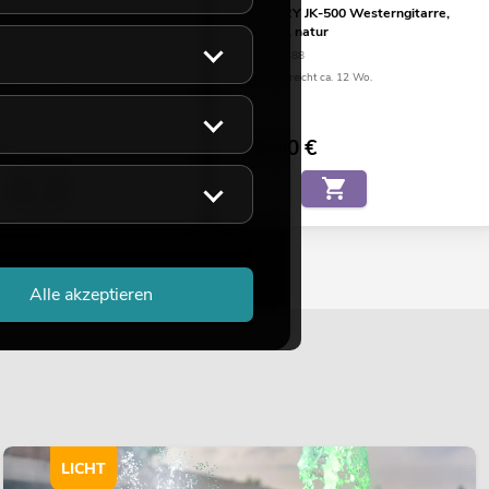
 DR-612 Westerngitarre 12-
DIMAVERY JK-500 Westerngitarre,
hwarz
Cutaway, natur
82
No. 26231388
eicht ca. 11 Wo.
Bestand reicht ca. 12 Wo.
0
€
149,00
€
Alle akzeptieren
LICHT