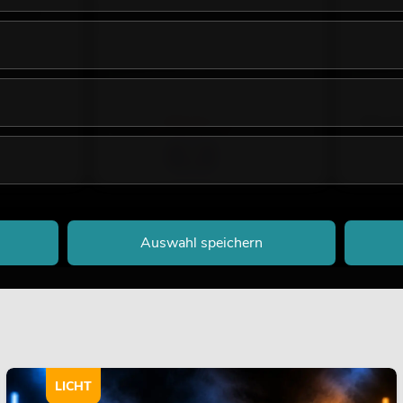
nought,
DIMAVERY DR-612 Westerngitarre 12-
DIMAVERY
saitig, natur
saitig, sc
No. 26231281
No. 262312
Bestand reicht ca. 12 Wo.
Bestand r
158,82
€
199,0
189,00 €
Auswahl speichern
LICHT