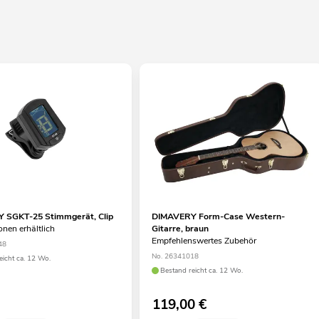
 SGKT-25 Stimmgerät, Clip
DIMAVERY Form-Case Western-
onen erhältlich
Gitarre, braun
Empfehlenswertes Zubehör
48
No. 26341018
eicht ca. 12 Wo.
Bestand reicht ca. 12 Wo.
119,00
€