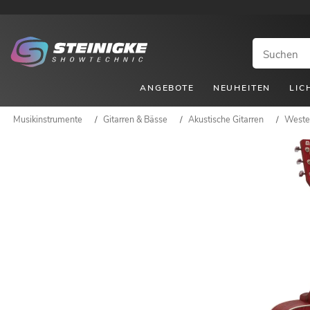
ANGEBOTE
NEUHEITEN
LIC
Musikinstrumente
/
Gitarren & Bässe
/
Akustische Gitarren
/
Wester