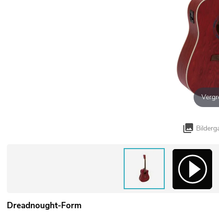
Vergr
Bilderg
Dreadnought-Form