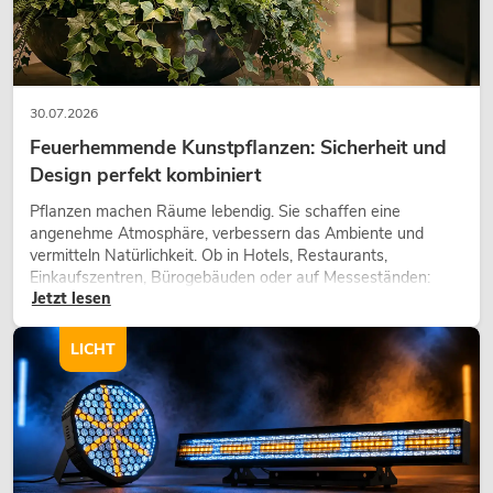
30.07.2026
Feuerhemmende Kunstpflanzen: Sicherheit und
Design perfekt kombiniert
Pflanzen machen Räume lebendig. Sie schaffen eine
angenehme Atmosphäre, verbessern das Ambiente und
vermitteln Natürlichkeit. Ob in Hotels, Restaurants,
Einkaufszentren, Bürogebäuden oder auf Messeständen:
Jetzt lesen
eine hochwertige Begrünung gehört heute längst zum
modernen Raumkonzept.
LICHT