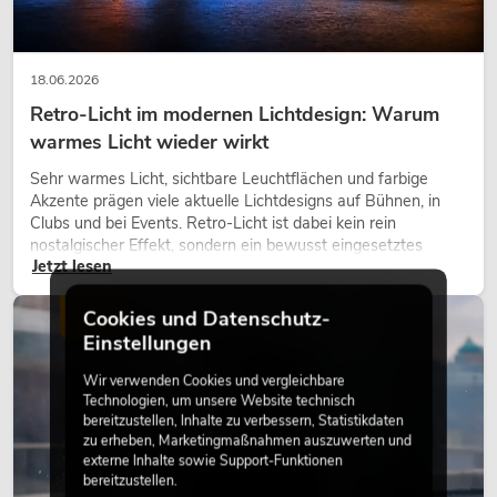
18.06.2026
Retro-Licht im modernen Lichtdesign: Warum
warmes Licht wieder wirkt
Sehr warmes Licht, sichtbare Leuchtflächen und farbige
Akzente prägen viele aktuelle Lichtdesigns auf Bühnen, in
Clubs und bei Events. Retro-Licht ist dabei kein rein
nostalgischer Effekt, sondern ein bewusst eingesetztes
Jetzt lesen
Gestaltungsmittel: Es schafft Atmosphäre, gibt Szenen
Charakter und kann technische LED-Setups emotionaler
wirken lassen.
Cookies und Datenschutz-
LICHT
Einstellungen
Wir verwenden Cookies und vergleichbare
Technologien, um unsere Website technisch
bereitzustellen, Inhalte zu verbessern, Statistikdaten
zu erheben, Marketingmaßnahmen auszuwerten und
externe Inhalte sowie Support-Funktionen
bereitzustellen.