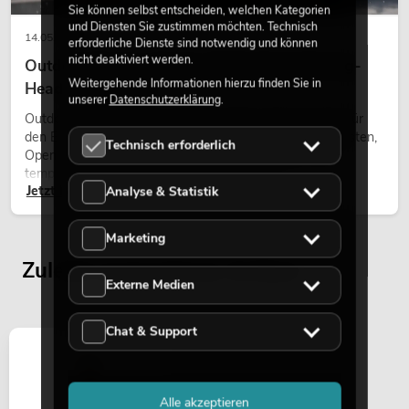
Sie können selbst entscheiden, welchen Kategorien
und Diensten Sie zustimmen möchten. Technisch
14.05.2026
erforderliche Dienste sind notwendig und können
nicht deaktiviert werden.
Outdoor Moving-Heads: Wetterfeste Moving-
Weitergehende Informationen hierzu finden Sie in
Heads bei Events
unserer
Datenschutzerklärung
.
Outdoor Moving-Heads sind bewegliche Scheinwerfer für
den Einsatz im Freien. Sie werden bei Festivals, Stadtfesten,
Technisch erforderlich
Open-Air-Konzerten, Architekturinszenierungen und
temporären Außeninstallationen eingesetzt.
Jetzt lesen
Analyse & Statistik
Marketing
Zuletzt angesehene Artikel
Externe Medien
Chat & Support
Alle akzeptieren