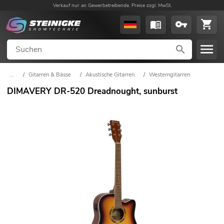
Verkauf nur an Gewerbetreibende. Preise zzgl. MwSt.
...
/
Gitarren & Bässe
/
Akustische Gitarren
/
Westerngitarren
DIMAVERY DR-520 Dreadnought, sunburst