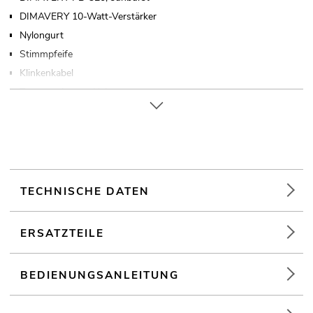
DIMAVERY 10-Watt-Verstärker
Nylongurt
Stimmpfeife
Klinkenkabel
Tragetasche aus Nylon
1 x Plektrumset
1 x Ersatzsaiten
TECHNISCHE DATEN
ERSATZTEILE
BEDIENUNGSANLEITUNG