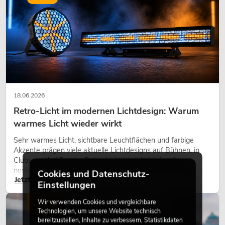
18.06.2026
Retro-Licht im modernen Lichtdesign: Warum
warmes Licht wieder wirkt
Sehr warmes Licht, sichtbare Leuchtflächen und farbige
Akzente prägen viele aktuelle Lichtdesigns auf Bühnen, in
Clubs und bei Events. Retro-Licht ist dabei kein rein
nostalgischer Effekt, sondern ein bewusst eingesetztes
Cookies und Datenschutz-
Jetzt lesen
Gestaltungsmittel: Es schafft Atmosphäre, gibt Szenen
Einstellungen
Charakter und kann technische LED-Setups emotionaler
wirken lassen.
Wir verwenden Cookies und vergleichbare
LICHT
Technologien, um unsere Website technisch
bereitzustellen, Inhalte zu verbessern, Statistikdaten