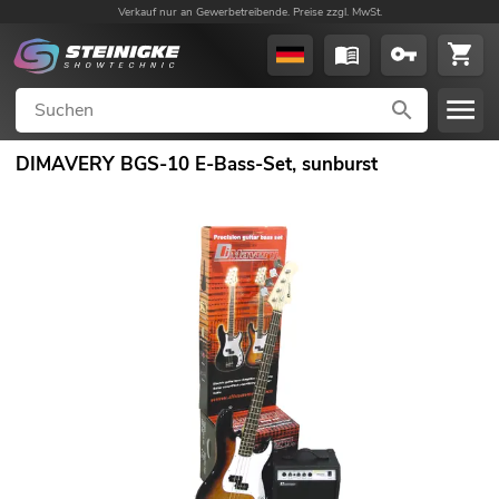
Verkauf nur an Gewerbetreibende. Preise zzgl. MwSt.
DIMAVERY BGS-10 E-Bass-Set, sunburst