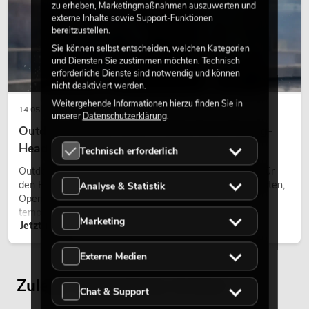
zu erheben, Marketingmaßnahmen auszuwerten und
externe Inhalte sowie Support-Funktionen
bereitzustellen.
Sie können selbst entscheiden, welchen Kategorien
und Diensten Sie zustimmen möchten. Technisch
erforderliche Dienste sind notwendig und können
nicht deaktiviert werden.
Weitergehende Informationen hierzu finden Sie in
14.05.2026
unserer
Datenschutzerklärung
.
Outdoor Moving-Heads: Wetterfeste Moving-
Heads bei Events
Technisch erforderlich
Outdoor Moving-Heads sind bewegliche Scheinwerfer für
den Einsatz im Freien. Sie werden bei Festivals, Stadtfesten,
Analyse & Statistik
Open-Air-Konzerten, Architekturinszenierungen und
temporären Außeninstallationen eingesetzt.
Marketing
Jetzt lesen
Externe Medien
Zuletzt angesehene Artikel
Chat & Support