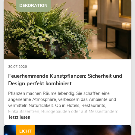
DEKORATION
30.07.2026
Feuerhemmende Kunstpflanzen: Sicherheit und
Design perfekt kombiniert
Pflanzen machen Räume lebendig. Sie schaffen eine
angenehme Atmosphäre, verbessern das Ambiente und
vermitteln Natürlichkeit. Ob in Hotels, Restaurants,
Einkaufszentren, Bürogebäuden oder auf Messeständen:
Jetzt lesen
eine hochwertige Begrünung gehört heute längst zum
modernen Raumkonzept.
LICHT