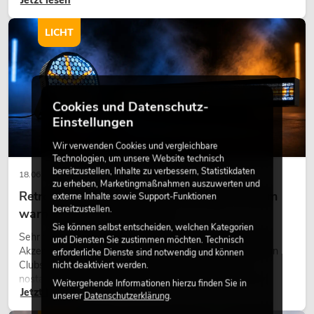
Jetzt lesen
eine hochwertige Begrünung gehört heute längst zum
modernen Raumkonzept.
LICHT
Cookies und Datenschutz-
Einstellungen
Wir verwenden Cookies und vergleichbare
Technologien, um unsere Website technisch
bereitzustellen, Inhalte zu verbessern, Statistikdaten
18.06.2026
zu erheben, Marketingmaßnahmen auszuwerten und
Retro-Licht im modernen Lichtdesign: Warum
externe Inhalte sowie Support-Funktionen
bereitzustellen.
warmes Licht wieder wirkt
Sie können selbst entscheiden, welchen Kategorien
Sehr warmes Licht, sichtbare Leuchtflächen und farbige
und Diensten Sie zustimmen möchten. Technisch
Akzente prägen viele aktuelle Lichtdesigns auf Bühnen, in
erforderliche Dienste sind notwendig und können
Clubs und bei Events. Retro-Licht ist dabei kein rein
nicht deaktiviert werden.
nostalgischer Effekt, sondern ein bewusst eingesetztes
Weitergehende Informationen hierzu finden Sie in
Jetzt lesen
Gestaltungsmittel: Es schafft Atmosphäre, gibt Szenen
unserer
Datenschutzerklärung
.
Charakter und kann technische LED-Setups emotionaler