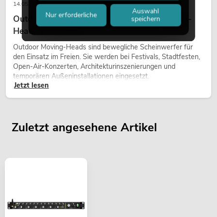
14.05.2026
Auswahl
Nur erforderliche
Outdoor Moving-Heads: Wetterfeste Moving-
speichern
Heads bei Events
Outdoor Moving-Heads sind bewegliche Scheinwerfer für
den Einsatz im Freien. Sie werden bei Festivals, Stadtfesten,
Open-Air-Konzerten, Architekturinszenierungen und
temporären Außeninstallationen eingesetzt.
Jetzt lesen
Zuletzt angesehene Artikel