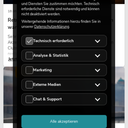
und Diensten Sie zustimmen möchten. Technisch
erforderliche Dienste sind notwendig und können
18.06.2026
nicht deaktiviert werden.
Retro-Licht im modernen Lichtdesign: Warum
Weitergehende Informationen hierzu finden Sie in
warmes Licht wieder wirkt
unserer
Datenschutzerklärung
.
Sehr warmes Licht, sichtbare Leuchtflächen und farbige
Technisch erforderlich
Akzente prägen viele aktuelle Lichtdesigns auf Bühnen, in
Clubs und bei Events. Retro-Licht ist dabei kein rein
nostalgischer Effekt, sondern ein bewusst eingesetztes
Analyse & Statistik
Jetzt lesen
Gestaltungsmittel: Es schafft Atmosphäre, gibt Szenen
Charakter und kann technische LED-Setups emotionaler
Marketing
wirken lassen.
LICHT
Externe Medien
Chat & Support
Alle akzeptieren