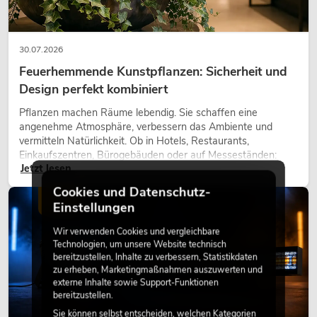
30.07.2026
Feuerhemmende Kunstpflanzen: Sicherheit und
Design perfekt kombiniert
Pflanzen machen Räume lebendig. Sie schaffen eine
angenehme Atmosphäre, verbessern das Ambiente und
vermitteln Natürlichkeit. Ob in Hotels, Restaurants,
Einkaufszentren, Bürogebäuden oder auf Messeständen:
Jetzt lesen
eine hochwertige Begrünung gehört heute längst zum
modernen Raumkonzept.
Cookies und Datenschutz-
LICHT
Einstellungen
Wir verwenden Cookies und vergleichbare
Technologien, um unsere Website technisch
bereitzustellen, Inhalte zu verbessern, Statistikdaten
zu erheben, Marketingmaßnahmen auszuwerten und
externe Inhalte sowie Support-Funktionen
bereitzustellen.
Sie können selbst entscheiden, welchen Kategorien