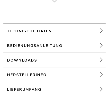
Ansteuerbar über LINKOUSTIC 4.2 Wireless Audio Link
(19") 48,3 cm Rackeinbau
Weiterführende Informationen zu diesem Produkt finden Sie
unter "Downloads" im Datenblatt
TECHNISCHE DATEN
BEDIENUNGSANLEITUNG
DOWNLOADS
HERSTELLERINFO
LIEFERUMFANG