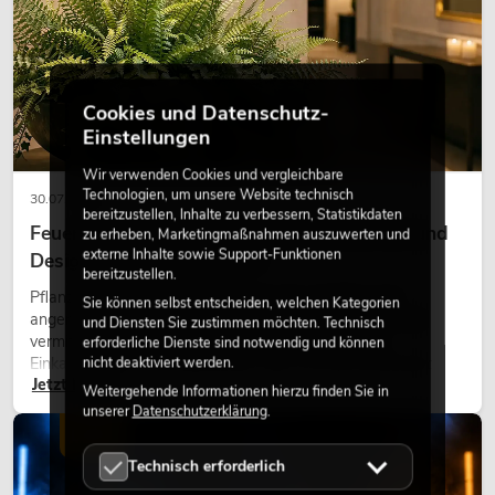
Cookies und Datenschutz-
Einstellungen
Wir verwenden Cookies und vergleichbare
Technologien, um unsere Website technisch
30.07.2026
bereitzustellen, Inhalte zu verbessern, Statistikdaten
Feuerhemmende Kunstpflanzen: Sicherheit und
zu erheben, Marketingmaßnahmen auszuwerten und
externe Inhalte sowie Support-Funktionen
Design perfekt kombiniert
bereitzustellen.
Pflanzen machen Räume lebendig. Sie schaffen eine
Sie können selbst entscheiden, welchen Kategorien
angenehme Atmosphäre, verbessern das Ambiente und
und Diensten Sie zustimmen möchten. Technisch
vermitteln Natürlichkeit. Ob in Hotels, Restaurants,
erforderliche Dienste sind notwendig und können
Einkaufszentren, Bürogebäuden oder auf Messeständen:
nicht deaktiviert werden.
Jetzt lesen
eine hochwertige Begrünung gehört heute längst zum
Weitergehende Informationen hierzu finden Sie in
modernen Raumkonzept.
unserer
Datenschutzerklärung
.
LICHT
Technisch erforderlich