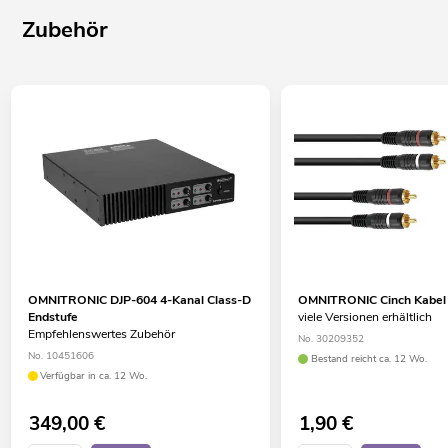
Zubehör
OMNITRONIC DJP-604 4-Kanal Class-D
OMNITRONIC Cinch Kabel
Endstufe
viele Versionen erhältlich
Empfehlenswertes Zubehör
No. 30209352
No. 10451606
Bestand reicht ca. 12 Wo.
Verfügbar in ca. 12 Wo.
349,00
€
1,90
€