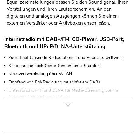
Equalizereinstellungen passen Sie den Sound genau Ihren
Vorstellungen und Ihren Lautsprechern an. An den
digitalen und analogen Ausgängen können Sie einen
externen Verstärker oder Aktivboxen anschließen.
Internetradio mit DAB+/FM, CD-Player, USB-Port,
Bluetooth und UPnP/DLNA-Unterstützung
Zugriff auf tausende Radiostationen und Podcasts weltweit
Sendersuche nach Genre, Sendername, Standort
Netzwerkverbindung über WLAN
Empfang von FM-Radio und rauschfreiem DAB+
Unterstützt UPnP und DLNA für Media-Streaming von im
Netzwerk freigegebenen Dateien
Einfache Bedienung über Jogdial
Verschiedene Equalizereinstellungen
Sommer-/Winterzeit-Umschaltung
Sleep-Timer und Wecker-Funktion