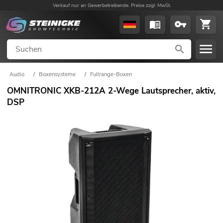
Verkauf nur an Gewerbetreibende. Preise zzgl. MwSt.
Audio
/
Boxensysteme
/
Fullrange-Boxen
OMNITRONIC XKB-212A 2-Wege Lautsprecher, aktiv,
DSP