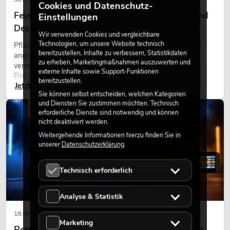
Cookies und Datenschutz-
Feuerhemmende Kunstpflanzen: Sicherheit und
Einstellungen
Design perfekt kombiniert
Wir verwenden Cookies und vergleichbare
Technologien, um unsere Website technisch
Pflanzen machen Räume lebendig. Sie schaffen eine
bereitzustellen, Inhalte zu verbessern, Statistikdaten
angenehme Atmosphäre, verbessern das Ambiente und
zu erheben, Marketingmaßnahmen auszuwerten und
vermitteln Natürlichkeit. Ob in Hotels, Restaurants,
externe Inhalte sowie Support-Funktionen
Einkaufszentren, Bürogebäuden oder auf Messeständen:
bereitzustellen.
Jetzt lesen
eine hochwertige Begrünung gehört heute längst zum
Sie können selbst entscheiden, welchen Kategorien
modernen Raumkonzept.
und Diensten Sie zustimmen möchten. Technisch
LICHT
erforderliche Dienste sind notwendig und können
nicht deaktiviert werden.
Weitergehende Informationen hierzu finden Sie in
unserer
Datenschutzerklärung
.
Technisch erforderlich
Analyse & Statistik
18.06.2026
Marketing
Retro-Licht im modernen Lichtdesign: Warum