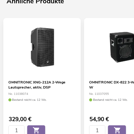
Ähnliche Produkte
OMNITRONIC XNG-212A 2-Wege
OMNITRONIC DX-822 3-W
Lautsprecher, aktiv, DSP
W
No. 11038074
No. 11037055
Bestand reicht ca. 12 Wo.
Bestand reicht ca. 12 Wo.
329,00
€
54,90
€