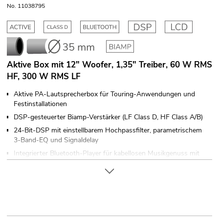
No. 11038795
Aktive Box mit 12" Woofer, 1,35" Treiber, 60 W RMS
HF, 300 W RMS LF
Aktive PA-Lautsprecherbox für Touring-Anwendungen und
Festinstallationen
DSP-gesteuerter Biamp-Verstärker (LF Class D, HF Class A/B)
24-Bit-DSP mit einstellbarem Hochpassfilter, parametrischem
3-Band-EQ und Signaldelay
Integrierter Bluetooth-Player für kabellosen Musikgenuss mit
kompatiblen Bluetooth-Geräten wie Smartphones, Tablets
oder Notebooks
2-Wege-Bassreflexsystem mit 30-cm-Tieftöner und 3,5-cm-
Titan-Hochtöner
2 Mikrofon-/Line-Eingänge XLR/Klinke, separat regelbar