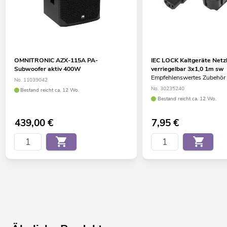
OMNITRONIC AZX-115A PA-
IEC LOCK Kaltgeräte Netz
Subwoofer aktiv 400W
verriegelbar 3x1,0 1m sw
Empfehlenswertes Zubehör
No. 11039042
No. 30235240
Bestand reicht ca. 12 Wo.
Bestand reicht ca. 12 Wo.
439,00
€
7,95
€