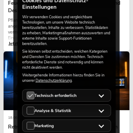
Cookies und Datenschutz-
Feuerhemmende Kunstpflanzen: Sicherheit und
Einstellungen
Design perfekt kombiniert
Wir verwenden Cookies und vergleichbare
Pflanzen machen Räume lebendig. Sie schaffen eine
Technologien, um unsere Website technisch
angenehme Atmosphäre, verbessern das Ambiente und
bereitzustellen, Inhalte zu verbessern, Statistikdaten
vermitteln Natürlichkeit. Ob in Hotels, Restaurants,
zu erheben, Marketingmaßnahmen auszuwerten und
Einkaufszentren, Bürogebäuden oder auf Messeständen:
externe Inhalte sowie Support-Funktionen
Jetzt lesen
eine hochwertige Begrünung gehört heute längst zum
bereitzustellen.
modernen Raumkonzept.
Sie können selbst entscheiden, welchen Kategorien
und Diensten Sie zustimmen möchten. Technisch
LICHT
erforderliche Dienste sind notwendig und können
nicht deaktiviert werden.
Weitergehende Informationen hierzu finden Sie in
unserer
Datenschutzerklärung
.
Technisch erforderlich
Analyse & Statistik
18.06.2026
Marketing
Retro-Licht im modernen Lichtdesign: Warum