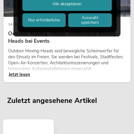
Alle akzeptieren
Auswahl
Nur erforderliche
speichern
14.05.2026
Outdoor Moving-Heads: Wetterfeste Moving-
Heads bei Events
Outdoor Moving-Heads sind bewegliche Scheinwerfer für
den Einsatz im Freien. Sie werden bei Festivals, Stadtfesten,
Open-Air-Konzerten, Architekturinszenierungen und
temporären Außeninstallationen eingesetzt.
Jetzt lesen
Zuletzt angesehene Artikel