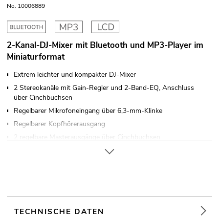
No. 10006889
2-Kanal-DJ-Mixer mit Bluetooth und MP3-Player im
Miniaturformat
Extrem leichter und kompakter DJ-Mixer
2 Stereokanäle mit Gain-Regler und 2-Band-EQ, Anschluss
über Cinchbuchsen
Regelbarer Mikrofoneingang über 6,3-mm-Klinke
Regelbarer Kopfhörerausgang
2 regelbare Masterausgänge über Cinchbuchsen
Eloxiertes Metallgehäuse
Einfarbiges LCD Display
In verschiedenen Farben erhältlich
Tischpultgehäuse
Für Anwendungsgebiete wie zum Beispiel: Partykeller; Mobile
TECHNISCHE DATEN
DJs / Alleinunterhalter; mobilen Einsatz