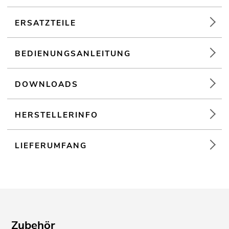
Audioplayer
ERSATZTEILE
Ansteuerbar über Bluetooth
BEDIENUNGSANLEITUNG
Bluetooth: Reichweite von bis zu 10m
DOWNLOADS
HERSTELLERINFO
LIEFERUMFANG
Zubehör