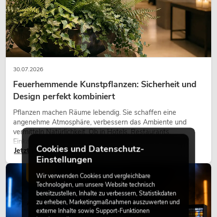
30.07.2026
Feuerhemmende Kunstpflanzen: Sicherheit und
Design perfekt kombiniert
Pflanzen machen Räume lebendig. Sie schaffen eine
angenehme Atmosphäre, verbessern das Ambiente und
vermitteln Natürlichkeit. Ob in Hotels, Restaurants,
Einkaufszentren, Bürogebäuden oder auf Messeständen:
Cookies und Datenschutz-
Jetzt lesen
eine hochwertige Begrünung gehört heute längst zum
Einstellungen
modernen Raumkonzept.
LICHT
Wir verwenden Cookies und vergleichbare
Technologien, um unsere Website technisch
bereitzustellen, Inhalte zu verbessern, Statistikdaten
zu erheben, Marketingmaßnahmen auszuwerten und
externe Inhalte sowie Support-Funktionen