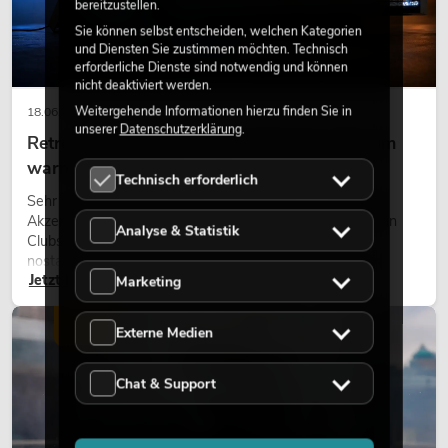
bereitzustellen.
Sie können selbst entscheiden, welchen Kategorien
und Diensten Sie zustimmen möchten. Technisch
erforderliche Dienste sind notwendig und können
nicht deaktiviert werden.
Weitergehende Informationen hierzu finden Sie in
18.06.2026
unserer
Datenschutzerklärung
.
Retro-Licht im modernen Lichtdesign: Warum
warmes Licht wieder wirkt
Technisch erforderlich
Sehr warmes Licht, sichtbare Leuchtflächen und farbige
Akzente prägen viele aktuelle Lichtdesigns auf Bühnen, in
Analyse & Statistik
Clubs und bei Events. Retro-Licht ist dabei kein rein
nostalgischer Effekt, sondern ein bewusst eingesetztes
Jetzt lesen
Gestaltungsmittel: Es schafft Atmosphäre, gibt Szenen
Marketing
Charakter und kann technische LED-Setups emotionaler
wirken lassen.
LICHT
Externe Medien
Chat & Support