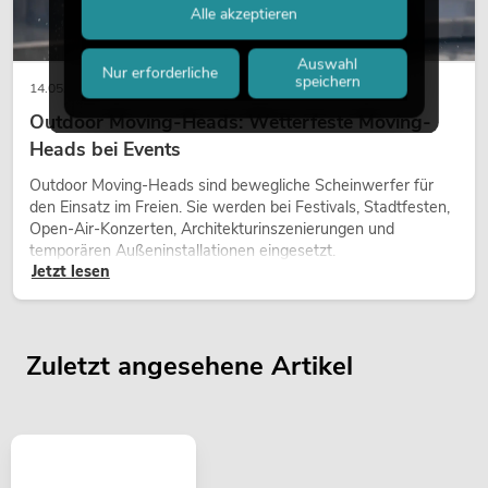
Alle akzeptieren
Auswahl
Nur erforderliche
speichern
14.05.2026
Outdoor Moving-Heads: Wetterfeste Moving-
Heads bei Events
Outdoor Moving-Heads sind bewegliche Scheinwerfer für
den Einsatz im Freien. Sie werden bei Festivals, Stadtfesten,
Open-Air-Konzerten, Architekturinszenierungen und
temporären Außeninstallationen eingesetzt.
Jetzt lesen
Zuletzt angesehene Artikel