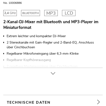
No. 10006886
2-Kanal-DJ-Mixer mit Bluetooth und MP3-Player im
Miniaturformat
Extrem leichter und kompakter DJ-Mixer
2 Stereokanäle mit Gain-Regler und 2-Band-EQ, Anschluss
über Cinchbuchsen
Regelbarer Mikrofoneingang über 6,3-mm-Klinke
Regelbarer Kopfhörerausgang
2 regelbare Masterausgänge über Cinchbuchsen
Eloxiertes Metallgehäuse
Einfarbiges LCD Display
In verschiedenen Farben erhältlich
Tischpultgehäuse
Für Anwendungsgebiete wie zum Beispiel: Partykeller; Mobile
TECHNISCHE DATEN
DJs / Alleinunterhalter; mobilen Einsatz