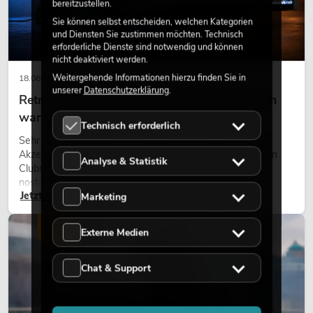
bereitzustellen.
Sie können selbst entscheiden, welchen Kategorien
und Diensten Sie zustimmen möchten. Technisch
erforderliche Dienste sind notwendig und können
nicht deaktiviert werden.
Weitergehende Informationen hierzu finden Sie in
18.06.2026
unserer
Datenschutzerklärung
.
Retro-Licht im modernen Lichtdesign: Warum
warmes Licht wieder wirkt
Technisch erforderlich
Sehr warmes Licht, sichtbare Leuchtflächen und farbige
Akzente prägen viele aktuelle Lichtdesigns auf Bühnen, in
Analyse & Statistik
Clubs und bei Events. Retro-Licht ist dabei kein rein
nostalgischer Effekt, sondern ein bewusst eingesetztes
Jetzt lesen
Gestaltungsmittel: Es schafft Atmosphäre, gibt Szenen
Marketing
Charakter und kann technische LED-Setups emotionaler
wirken lassen.
LICHT
Externe Medien
Chat & Support