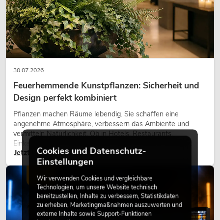
30.07.2026
Feuerhemmende Kunstpflanzen: Sicherheit und
Design perfekt kombiniert
Pflanzen machen Räume lebendig. Sie schaffen eine
angenehme Atmosphäre, verbessern das Ambiente und
vermitteln Natürlichkeit. Ob in Hotels, Restaurants,
Einkaufszentren, Bürogebäuden oder auf Messeständen:
Cookies und Datenschutz-
Jetzt lesen
eine hochwertige Begrünung gehört heute längst zum
Einstellungen
modernen Raumkonzept.
LICHT
Wir verwenden Cookies und vergleichbare
Technologien, um unsere Website technisch
bereitzustellen, Inhalte zu verbessern, Statistikdaten
zu erheben, Marketingmaßnahmen auszuwerten und
externe Inhalte sowie Support-Funktionen