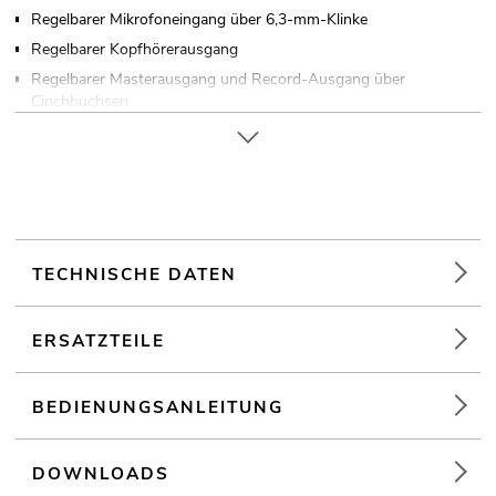
Regelbarer Mikrofoneingang über 6,3-mm-Klinke
Regelbarer Kopfhörerausgang
Regelbarer Masterausgang und Record-Ausgang über
Cinchbuchsen
Eloxiertes Metallgehäuse
In verschiedenen Farben erhältlich
Tischpultgehäuse
Für Anwendungsgebiete wie zum Beispiel: Partykeller; Mobile
DJs / Alleinunterhalter; mobilen Einsatz
TECHNISCHE DATEN
ERSATZTEILE
BEDIENUNGSANLEITUNG
DOWNLOADS