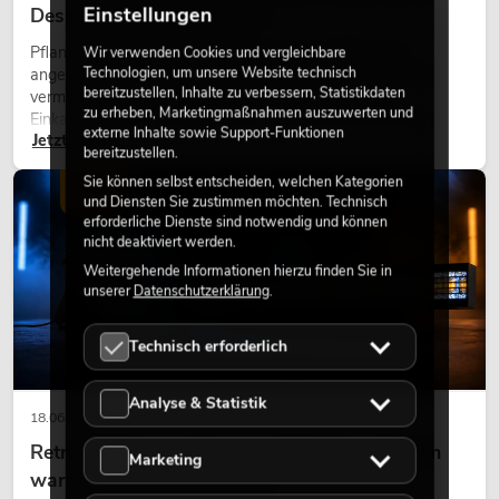
Einstellungen
Design perfekt kombiniert
Pflanzen machen Räume lebendig. Sie schaffen eine
Wir verwenden Cookies und vergleichbare
Technologien, um unsere Website technisch
angenehme Atmosphäre, verbessern das Ambiente und
bereitzustellen, Inhalte zu verbessern, Statistikdaten
vermitteln Natürlichkeit. Ob in Hotels, Restaurants,
zu erheben, Marketingmaßnahmen auszuwerten und
Einkaufszentren, Bürogebäuden oder auf Messeständen:
externe Inhalte sowie Support-Funktionen
Jetzt lesen
eine hochwertige Begrünung gehört heute längst zum
bereitzustellen.
modernen Raumkonzept.
Sie können selbst entscheiden, welchen Kategorien
LICHT
und Diensten Sie zustimmen möchten. Technisch
erforderliche Dienste sind notwendig und können
nicht deaktiviert werden.
Weitergehende Informationen hierzu finden Sie in
unserer
Datenschutzerklärung
.
Technisch erforderlich
Analyse & Statistik
18.06.2026
Retro-Licht im modernen Lichtdesign: Warum
Marketing
warmes Licht wieder wirkt