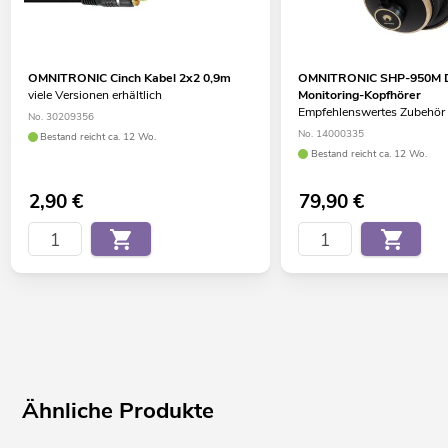
OMNITRONIC Cinch Kabel 2x2 0,9m
OMNITRONIC SHP-950M D
viele Versionen erhältlich
Monitoring-Kopfhörer
Empfehlenswertes Zubehör
No. 30209356
No. 14000335
Bestand reicht ca. 12 Wo.
Bestand reicht ca. 12 Wo.
2,90
€
79,90
€
Ähnliche Produkte