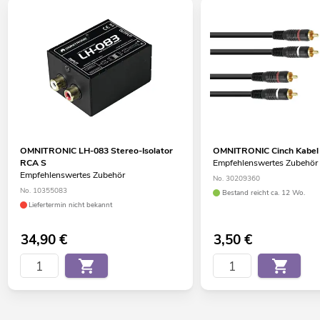
OMNITRONIC LH-083 Stereo-Isolator
OMNITRONIC Cinch Kabel
RCA S
Empfehlenswertes Zubehör
Empfehlenswertes Zubehör
No. 30209360
No. 10355083
Bestand reicht ca. 12 Wo.
Liefertermin nicht bekannt
34,90
€
3,50
€