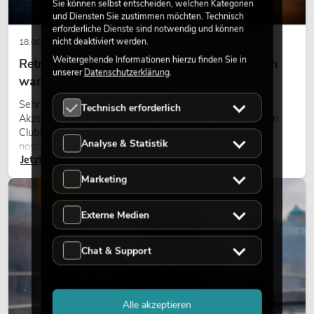
Sie können selbst entscheiden, welchen Kategorien
und Diensten Sie zustimmen möchten. Technisch
erforderliche Dienste sind notwendig und können
nicht deaktiviert werden.
18.06.2026
Weitergehende Informationen hierzu finden Sie in
Retro-Licht im modernen Lichtdesign: Warum
unserer
Datenschutzerklärung
.
warmes Licht wieder wirkt
Sehr warmes Licht, sichtbare Leuchtflächen und farbige
Technisch erforderlich
Akzente prägen viele aktuelle Lichtdesigns auf Bühnen, in
Clubs und bei Events. Retro-Licht ist dabei kein rein
Analyse & Statistik
nostalgischer Effekt, sondern ein bewusst eingesetztes
Jetzt lesen
Gestaltungsmittel: Es schafft Atmosphäre, gibt Szenen
Charakter und kann technische LED-Setups emotionaler
Marketing
wirken lassen.
LICHT
Externe Medien
Chat & Support
Alle akzeptieren