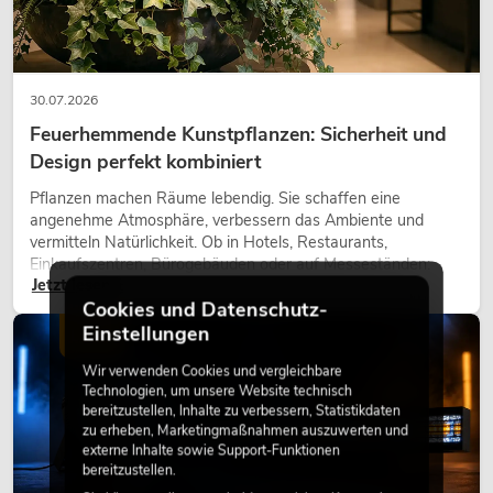
30.07.2026
Feuerhemmende Kunstpflanzen: Sicherheit und
Design perfekt kombiniert
Pflanzen machen Räume lebendig. Sie schaffen eine
angenehme Atmosphäre, verbessern das Ambiente und
vermitteln Natürlichkeit. Ob in Hotels, Restaurants,
Einkaufszentren, Bürogebäuden oder auf Messeständen:
Jetzt lesen
eine hochwertige Begrünung gehört heute längst zum
Cookies und Datenschutz-
modernen Raumkonzept.
Einstellungen
LICHT
Wir verwenden Cookies und vergleichbare
Technologien, um unsere Website technisch
bereitzustellen, Inhalte zu verbessern, Statistikdaten
zu erheben, Marketingmaßnahmen auszuwerten und
externe Inhalte sowie Support-Funktionen
bereitzustellen.