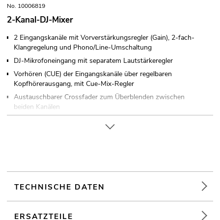
No. 10006819
2-Kanal-DJ-Mixer
2 Eingangskanäle mit Vorverstärkungsregler (Gain), 2-fach-
Klangregelung und Phono/Line-Umschaltung
DJ-Mikrofoneingang mit separatem Lautstärkeregler
Vorhören (CUE) der Eingangskanäle über regelbaren
Kopfhörerausgang, mit Cue-Mix-Regler
Austauschbarer Crossfader zum Überblenden zwischen
beiden Kanälen
6-stellige Stereo-LED-Pegelanzeige und Masterregler
Ausgänge: Master und Record (Stereo-Cinch)
Tischpultgehäuse
Für Anwendungsgebiete wie zum Beispiel: Clubs/Tanzschulen;
Mobile DJs / Alleinunterhalter; Installation
TECHNISCHE DATEN
ERSATZTEILE