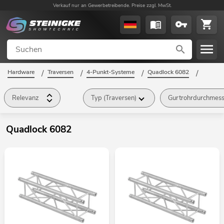
Verkauf nur an Gewerbetreibende. Preise zzgl. MwSt.
Hardware
/
Traversen
/
4-Punkt-Systeme
/
Quadlock 6082
/
Relevanz
Typ (Traversen)
Gurtrohrdurchmess
Quadlock 6082