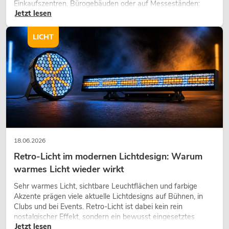
Einkaufszentren, Bürogebäuden oder auf Messeständen:
Jetzt lesen
eine hochwertige Begrünung gehört heute längst zum
modernen Raumkonzept.
LICHT
18.06.2026
Retro-Licht im modernen Lichtdesign: Warum
warmes Licht wieder wirkt
Sehr warmes Licht, sichtbare Leuchtflächen und farbige
Akzente prägen viele aktuelle Lichtdesigns auf Bühnen, in
Clubs und bei Events. Retro-Licht ist dabei kein rein
nostalgischer Effekt, sondern ein bewusst eingesetztes
Jetzt lesen
Gestaltungsmittel: Es schafft Atmosphäre, gibt Szenen