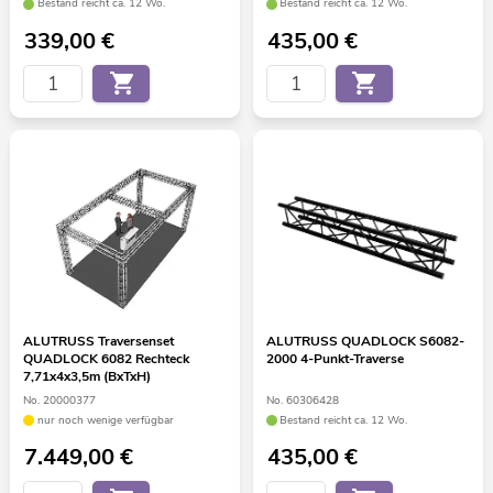
Bestand reicht ca. 12 Wo.
Bestand reicht ca. 12 Wo.
339,00
€
435,00
€
ALUTRUSS Traversenset
ALUTRUSS QUADLOCK S6082-
QUADLOCK 6082 Rechteck
2000 4-Punkt-Traverse
7,71x4x3,5m (BxTxH)
No. 20000377
No. 60306428
nur noch wenige verfügbar
Bestand reicht ca. 12 Wo.
7.449,00
€
435,00
€