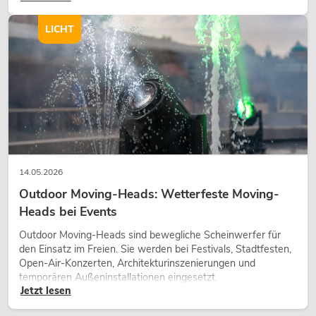
Charakter und kann technische LED-Setups emotionaler
wirken lassen.
LICHT
14.05.2026
Outdoor Moving-Heads: Wetterfeste Moving-
Heads bei Events
Outdoor Moving-Heads sind bewegliche Scheinwerfer für
den Einsatz im Freien. Sie werden bei Festivals, Stadtfesten,
Open-Air-Konzerten, Architekturinszenierungen und
temporären Außeninstallationen eingesetzt.
Jetzt lesen