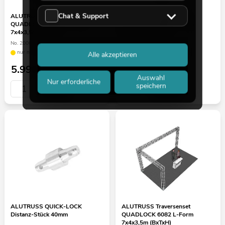
Chat & Support
ALUTRUSS Traversenset
ALUTRUSS Traversenset
QUADLOCK 6082R U-Form
QUADLOCK 6082 U-Form
7x4x3,5m (BxTxH)
7x4x3,5m (BxTxH)
No. 20000384
No. 20000379
nur noch wenige verfügbar
nur noch wenige verfügbar
Alle akzeptieren
5.999,00
€
5.069,00
€
Auswahl
Nur erforderliche
speichern
ALUTRUSS QUICK-LOCK
ALUTRUSS Traversenset
Distanz-Stück 40mm
QUADLOCK 6082 L-Form
7x4x3,5m (BxTxH)