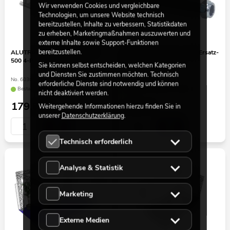
Wir verwenden Cookies und vergleichbare
Technologien, um unsere Website technisch
bereitzustellen, Inhalte zu verbessern, Statistikdaten
zu erheben, Marketingmaßnahmen auszuwerten und
externe Inhalte sowie Support-Funktionen
bereitzustellen.
ALUTRUSS QUADLOCK 6082-
ALUTRUSS QUICK-LOCK Ersatz-
500 4-Punkt-Traverse
Zapfen mit Mutter M8
Sie können selbst entscheiden, welchen Kategorien
und Diensten Sie zustimmen möchten. Technisch
No. 60306500
No. 60301904
erforderliche Dienste sind notwendig und können
Bestand reicht ca. 2 Wo.
Bestand reicht ca. 12 Wo.
nicht deaktiviert werden.
179,00
€
5,50
€
Weitergehende Informationen hierzu finden Sie in
unserer
Datenschutzerklärung
.
Technisch erforderlich
Analyse & Statistik
Marketing
Externe Medien