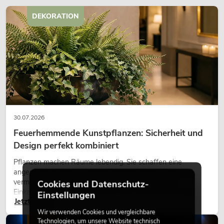
DEKORATION
30.07.2026
Feuerhemmende Kunstpflanzen: Sicherheit und
Design perfekt kombiniert
Pflanzen machen Räume lebendig. Sie schaffen eine
angenehme Atmosphäre, verbessern das Ambiente und
vermitteln Natürlichkeit. Ob in Hotels, Restaurants,
Cookies und Datenschutz-
Einkaufszentren, Bürogebäuden oder auf Messeständen:
Einstellungen
Jetzt lesen
eine hochwertige Begrünung gehört heute längst zum
modernen Raumkonzept.
Wir verwenden Cookies und vergleichbare
Technologien, um unsere Website technisch