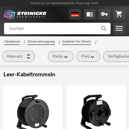
Verkauf nur an Gewerbetreibende. Preise zzgl. MwSt.
Hardware
/
Stromversorgung
/
Zubehör für Strom
/
Leer-Kabeltrommeln
/
Relevanz
Marke
Preis
Verfügbarke
Leer-Kabeltrommeln