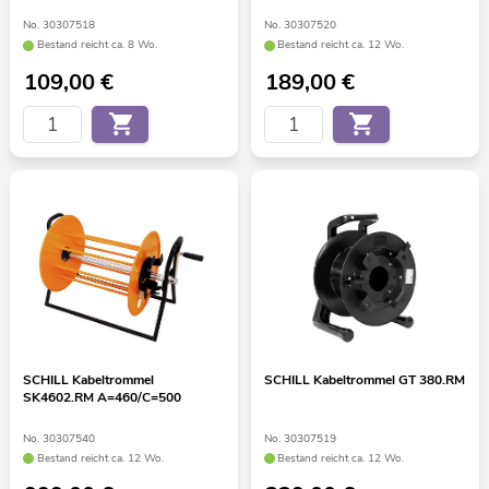
No. 30307518
No. 30307520
Bestand reicht ca. 8 Wo.
Bestand reicht ca. 12 Wo.
109,00
€
189,00
€
SCHILL Kabeltrommel
SCHILL Kabeltrommel GT 380.RM
SK4602.RM A=460/C=500
No. 30307540
No. 30307519
Bestand reicht ca. 12 Wo.
Bestand reicht ca. 12 Wo.