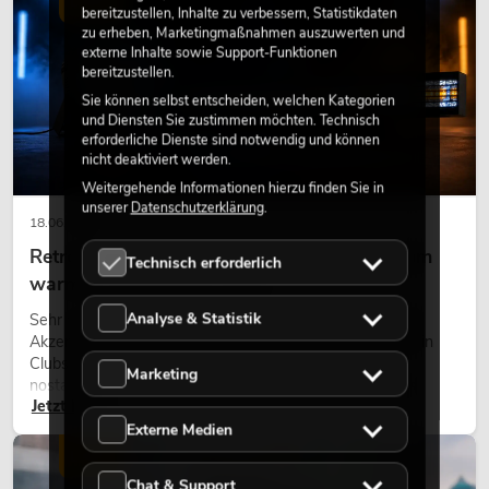
LICHT
bereitzustellen, Inhalte zu verbessern, Statistikdaten
zu erheben, Marketingmaßnahmen auszuwerten und
externe Inhalte sowie Support-Funktionen
bereitzustellen.
Sie können selbst entscheiden, welchen Kategorien
und Diensten Sie zustimmen möchten. Technisch
erforderliche Dienste sind notwendig und können
nicht deaktiviert werden.
Weitergehende Informationen hierzu finden Sie in
unserer
Datenschutzerklärung
.
18.06.2026
Retro-Licht im modernen Lichtdesign: Warum
Technisch erforderlich
warmes Licht wieder wirkt
Analyse & Statistik
Sehr warmes Licht, sichtbare Leuchtflächen und farbige
Akzente prägen viele aktuelle Lichtdesigns auf Bühnen, in
Clubs und bei Events. Retro-Licht ist dabei kein rein
Marketing
nostalgischer Effekt, sondern ein bewusst eingesetztes
Jetzt lesen
Gestaltungsmittel: Es schafft Atmosphäre, gibt Szenen
Charakter und kann technische LED-Setups emotionaler
Externe Medien
wirken lassen.
LICHT
Chat & Support