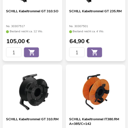
SCHILL Kabeltrommel GT 310.SO
SCHILL Kabeltrommel GT 235.RM
No. 30307517
No. 30307501
Bestand reicht ca. 12 Wo.
Bestand reicht ca. 4 Wo.
105,00
€
64,90
€
SCHILL Kabeltrommel GT 310.RM
SCHILL Kabeltrommel IT380.RM
A=385/C=142