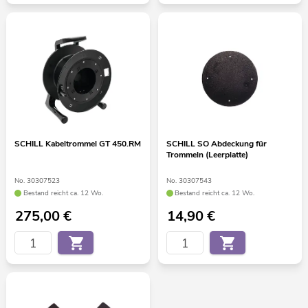
SCHILL Kabeltrommel GT 450.RM
SCHILL SO Abdeckung für
Trommeln (Leerplatte)
No. 30307523
No. 30307543
Bestand reicht ca. 12 Wo.
Bestand reicht ca. 12 Wo.
275,00
€
14,90
€