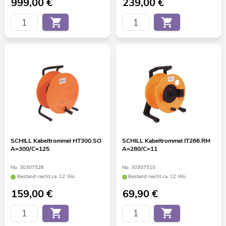
999,00
€
239,00
€
SCHILL Kabeltrommel HT300.SO
SCHILL Kabeltrommel IT266.RM
A=300/C=125
A=280/C=11
No. 30307526
No. 30307510
Bestand reicht ca. 12 Wo.
Bestand reicht ca. 12 Wo.
159,00
€
69,90
€