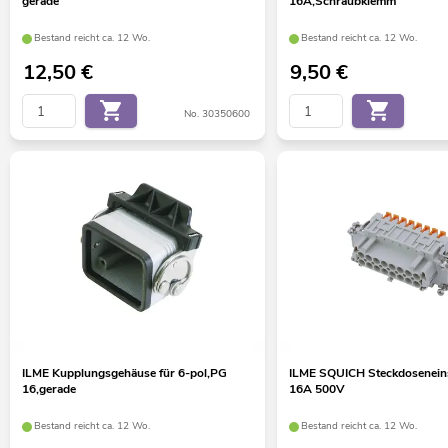
gerade
16A,Schraubklemm
Bestand reicht ca. 12 Wo.
Bestand reicht ca. 12 Wo.
12,50
€
9,50
€
No. 30350600
ILME Kupplungsgehäuse für 6-pol,PG
ILME SQUICH Steckdoseneins
16,gerade
16A 500V
Bestand reicht ca. 12 Wo.
Bestand reicht ca. 12 Wo.