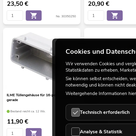
23,50
€
20,90
€
No. 30350250
Cookies und Datensch
Wir verwenden Cookies und verglei
Statistikdaten zu erheben, Marke
Sie können selbst entscheiden, we
notwendig und können nicht deakt
Weitergehende Informationen hierz
ILME Tüllengehäuse für 16-pol, PG 21,
ILME Aluschutzdeckel f.2 Bü
gerade
57x27
Technisch erforderlich
Bestand reicht ca. 12 Wo.
Bestand reicht ca. 12 Wo.
11,90
€
7,50
€
Analyse & Statistik
No. 30350950