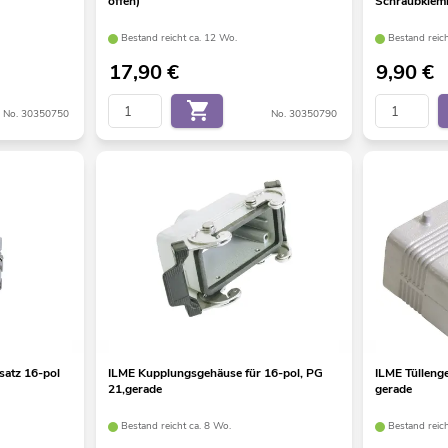
offen)
Schraubkle
Bestand reicht ca. 12 Wo.
Bestand reic
17,90
€
9,90
€
No. 30350750
No. 30350790
atz 16-pol
ILME Kupplungsgehäuse für 16-pol, PG
ILME Tülleng
21,gerade
gerade
Bestand reicht ca. 8 Wo.
Bestand reic