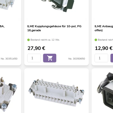
16A,
ILME Kupplungsgehäuse für 10-pol, PG
ILME Anbauge
16,gerade
offen)
Bestand reicht ca. 12 Wo.
Bestand reic
27,90
€
12,90
€
No. 30351450
No. 30350650