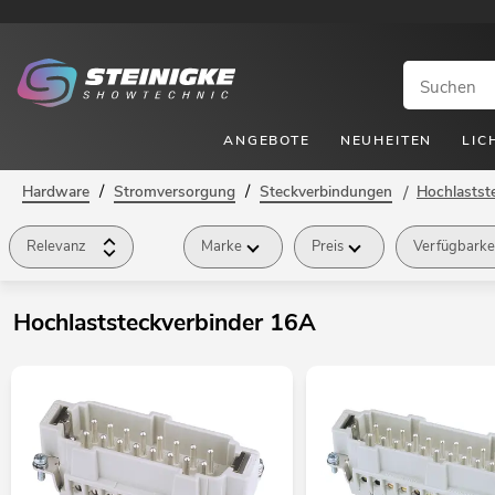
ANGEBOTE
NEUHEITEN
LIC
/
/
Hardware
Stromversorgung
Steckverbindungen
/
Hochlastst
Relevanz
Marke
Preis
Verfügbarke
Hochlaststeckverbinder 16A