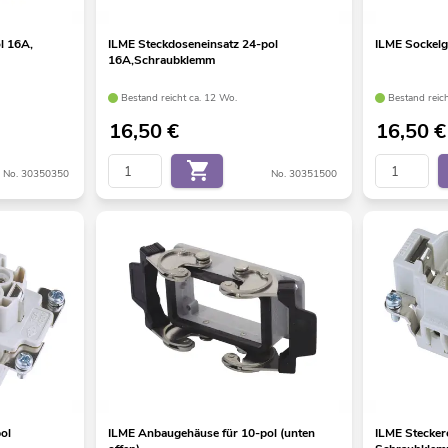
l 16A,
ILME Steckdoseneinsatz 24-pol
ILME Sockelg
16A,Schraubklemm
Bestand reicht ca. 12 Wo.
Bestand reic
16,50
€
16,50
€
No. 30350350
No. 30351500
ol
ILME Anbaugehäuse für 10-pol (unten
ILME Stecker