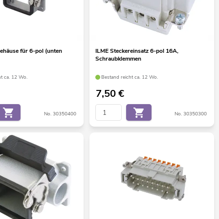
häuse für 6-pol (unten
ILME Steckereinsatz 6-pol 16A,
Schraubklemmen
ht ca. 12 Wo.
Bestand reicht ca. 12 Wo.
7,50
€
No. 30350400
No. 30350300