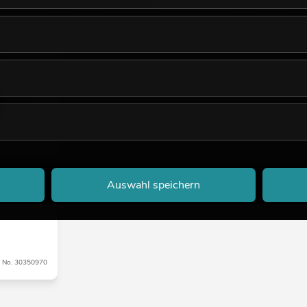
l, PG 21,
Auswahl speichern
No. 30350970