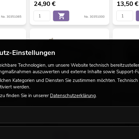
24,90
€
13,50
€
No. 30351065
No. 30351000
utz-Einstellungen
chbare Technologien, um unsere Website technisch bereitzustellen,
tingmaßnahmen auszuwerten und externe Inhalte sowie Support-Fun
lchen Kategorien und Diensten Sie zustimmen möchten. Technisch e
iviert werden.
u finden Sie in unserer
Datenschutzerklärung
.
gel, Größe
ILME Steckdoseneinsatz 16-pol
ILME Sockelg
16A,Schraubklemm
Bestand reicht ca. 12 Wo.
Bestand reic
11,90
€
33,90
€
No. 30351860
No. 30351100