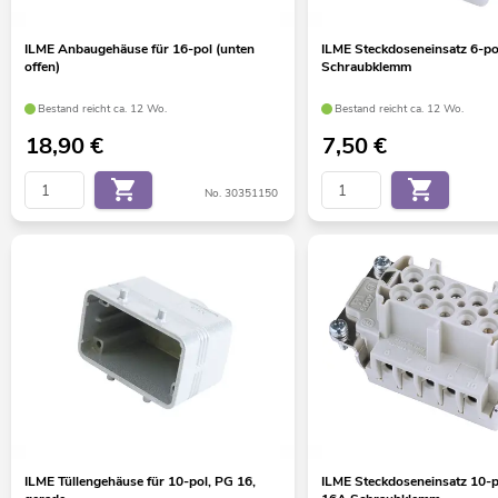
ILME Anbaugehäuse für 16-pol (unten
ILME Steckdoseneinsatz 6-po
offen)
Schraubklemm
Bestand reicht ca. 12 Wo.
Bestand reicht ca. 12 Wo.
18,90
€
7,50
€
No. 30351150
ILME Tüllengehäuse für 10-pol, PG 16,
ILME Steckdoseneinsatz 10-p