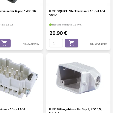
ehäuse für 6-pol, 1xPG 16
ILME SQUICH Steckereinsatz 16-pol 16A
500V
ht ca. 12 Wo.
Bestand reicht ca. 12 Wo.
20,90
€
No. 30350450
No. 30351060
einsatz 10-pol 16A,
ILME Tüllengehäuse für 6-pol, PG13,5,