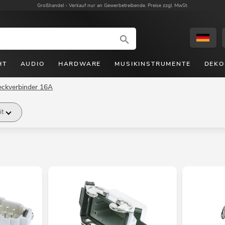
Großhandel -
Verkauf nur an Gewerbetreibende. Preise zzgl. MwSt.
HT
AUDIO
HARDWARE
MUSIKINSTRUMENTE
DEKO
eckverbinder 16A
it