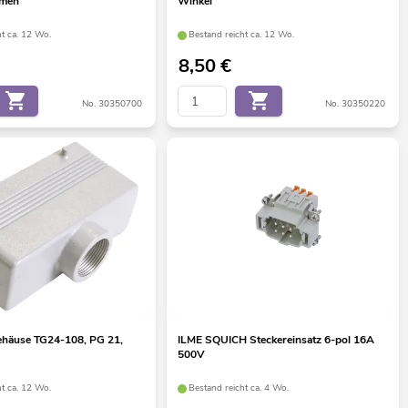
mmen
Winkel
ht ca. 12 Wo.
Bestand reicht ca. 12 Wo.
8,50
€
No. 30350700
No. 30350220
ehäuse TG24-108, PG 21,
ILME SQUICH Steckereinsatz 6-pol 16A
500V
ht ca. 12 Wo.
Bestand reicht ca. 4 Wo.