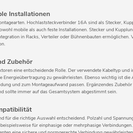
le Installationen
 Montagearten. Hochlaststeckverbinder 16A sind als Stecker, K
owohl mobile als auch feste Installationen. Stecker und Kupplun
gration in Racks, Verteiler oder Bühnenbauten ermöglichen. V
on.
und Zubehör
oren eine entscheidende Rolle. Der verwendete Kabeltyp und i
e Energieübertragung zu gewährleisten. Ebenso wichtig ist die
endung und zum Montageaufwand passen. Ergänzendes Zubehör 
 und sollte immer auf das Gesamtsystem abgestimmt sein.
atibilität
ind für die richtige Auswahl entscheidend. Polzahl und Spann
beispielsweise für einphasige oder mehrphasige Verbindungen. D
ten eine sichere und normgerechte Verbindung gewährleisten. 