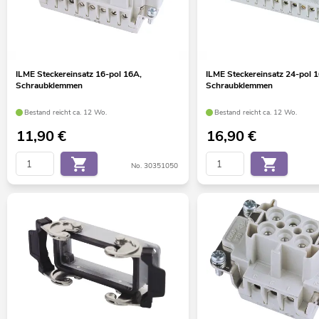
ILME Steckereinsatz 16-pol 16A,
ILME Steckereinsatz 24-pol 
Schraubklemmen
Schraubklemmen
Bestand reicht ca. 12 Wo.
Bestand reicht ca. 12 Wo.
11,90
€
16,90
€
No. 30351050