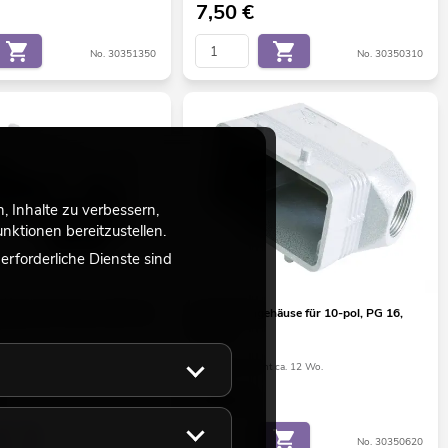
7,50
€
No. 30351350
No. 30350310
 Inhalte zu verbessern,
ktionen bereitzustellen.
rforderliche Dienste sind
ehäuse für 16-pol, 1xPG 21
ILME Tüllengehäuse für 10-pol, PG 16,
Winkel
ht ca. 12 Wo.
Bestand reicht ca. 12 Wo.
9,90
€
No. 30351200
No. 30350620