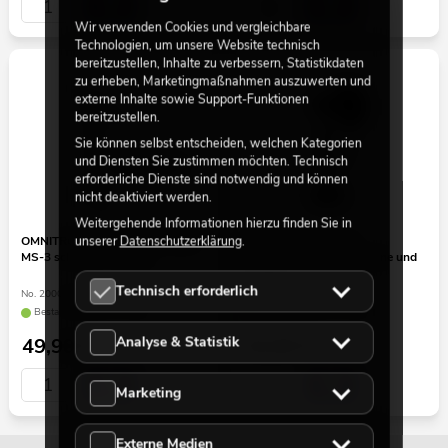
Wir verwenden Cookies und vergleichbare
Technologien, um unsere Website technisch
bereitzustellen, Inhalte zu verbessern, Statistikdaten
zu erheben, Marketingmaßnahmen auszuwerten und
externe Inhalte sowie Support-Funktionen
bereitzustellen.
Sie können selbst entscheiden, welchen Kategorien
und Diensten Sie zustimmen möchten. Technisch
erforderliche Dienste sind notwendig und können
nicht deaktiviert werden.
Weitergehende Informationen hierzu finden Sie in
unserer
Datenschutzerklärung
.
OMNITRONIC Set Mikrofonstativ
OMNITRONIC MSP-1
MS-3 schwarz + Tasche
Mikrofonständer mit Spinne und
Popfilter
Technisch erforderlich
No. 20000792
No. 60006024
Bestand reicht ca. 12 Wo.
Bestand reicht ca. 12 Wo.
Analyse & Statistik
49,90
€
34,90
€
Marketing
Externe Medien