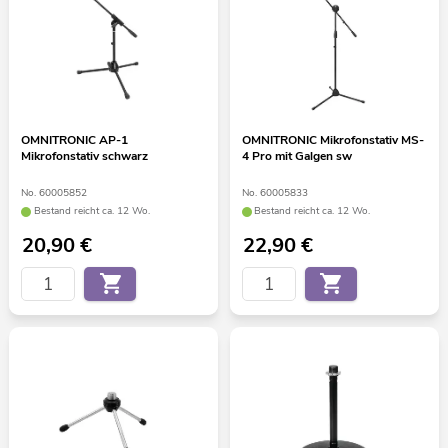
OMNITRONIC AP-1
OMNITRONIC Mikrofonstativ MS-
Mikrofonstativ schwarz
4 Pro mit Galgen sw
No. 60005852
No. 60005833
Bestand reicht ca. 12 Wo.
Bestand reicht ca. 12 Wo.
20,90
€
22,90
€