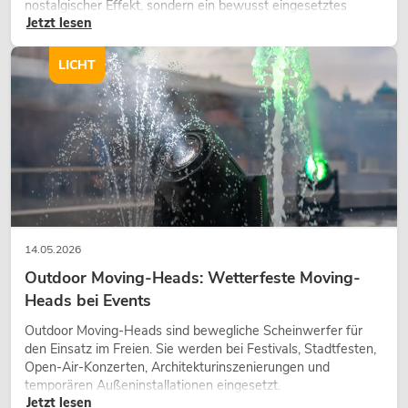
nostalgischer Effekt, sondern ein bewusst eingesetztes
Jetzt lesen
Gestaltungsmittel: Es schafft Atmosphäre, gibt Szenen
Charakter und kann technische LED-Setups emotionaler
wirken lassen.
LICHT
14.05.2026
Outdoor Moving-Heads: Wetterfeste Moving-
Heads bei Events
Outdoor Moving-Heads sind bewegliche Scheinwerfer für
den Einsatz im Freien. Sie werden bei Festivals, Stadtfesten,
Open-Air-Konzerten, Architekturinszenierungen und
temporären Außeninstallationen eingesetzt.
Jetzt lesen