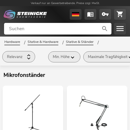
Verkauf nur an Gewerbetreibende. Preise zzgl. MwSt.
Hardware
/
Stative & Hardware
/
Stative & Ständer
/
Mikrofonständer
/
Relevanz
Min. Höhe
Maximale Tragfähigkeit
Mikrofonständer