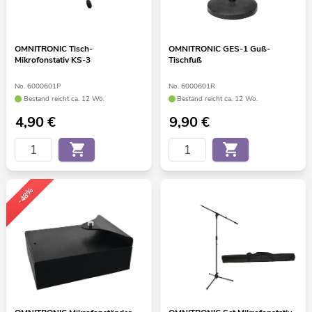
OMNITRONIC Tisch-
OMNITRONIC GES-1 Guß-
Mikrofonstativ KS-3
Tischfuß
No. 6000601P
No. 6000601R
Bestand reicht ca. 12 Wo.
Bestand reicht ca. 12 Wo.
4,90
€
9,90
€
-48%