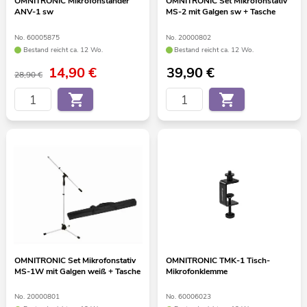
OMNITRONIC Mikrofonständer
OMNITRONIC Set Mikrofonstativ
ANV-1 sw
MS-2 mit Galgen sw + Tasche
No. 60005875
No. 20000802
Bestand reicht ca. 12 Wo.
Bestand reicht ca. 12 Wo.
14,90
€
39,90
€
28,90 €
OMNITRONIC Set Mikrofonstativ
OMNITRONIC TMK-1 Tisch-
MS-1W mit Galgen weiß + Tasche
Mikrofonklemme
No. 20000801
No. 60006023