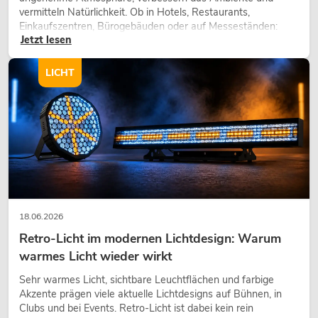
vermitteln Natürlichkeit. Ob in Hotels, Restaurants,
Einkaufszentren, Bürogebäuden oder auf Messeständen:
Jetzt lesen
eine hochwertige Begrünung gehört heute längst zum
modernen Raumkonzept.
LICHT
18.06.2026
Retro-Licht im modernen Lichtdesign: Warum
warmes Licht wieder wirkt
Sehr warmes Licht, sichtbare Leuchtflächen und farbige
Akzente prägen viele aktuelle Lichtdesigns auf Bühnen, in
Clubs und bei Events. Retro-Licht ist dabei kein rein