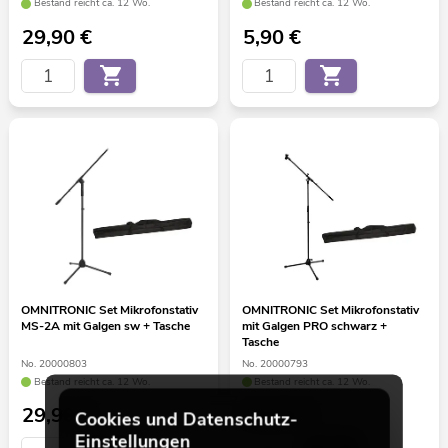
Bestand reicht ca. 12 Wo.
Bestand reicht ca. 12 Wo.
29,90
€
5,90
€
OMNITRONIC Set Mikrofonstativ
OMNITRONIC Set Mikrofonstativ
MS-2A mit Galgen sw + Tasche
mit Galgen PRO schwarz +
Tasche
No. 20000803
No. 20000793
Bestand reicht ca. 12 Wo.
Bestand reicht ca. 12 Wo.
29,90
€
49,90
€
Cookies und Datenschutz-
Einstellungen