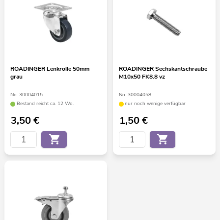
ROADINGER Lenkrolle 50mm
ROADINGER Sechskantschraube
grau
M10x50 FK8.8 vz
No. 30004015
No. 30004058
Bestand reicht ca. 12 Wo.
nur noch wenige verfügbar
3,50
€
1,50
€