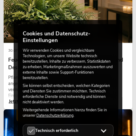
Cookies und Datenschutz-
Einstellungen
Wir verwenden Cookies und vergleichbare
30.07.2026
Technologien, um unsere Website technisch
Feuerhemmende Kunstpflanzen: Sicherheit und
bereitzustellen, Inhalte zu verbessern, Statistikdaten
Design perfekt kombiniert
zu erheben, Marketingmaßnahmen auszuwerten und
externe Inhalte sowie Support-Funktionen
Pflanzen machen Räume lebendig. Sie schaffen eine
bereitzustellen.
angenehme Atmosphäre, verbessern das Ambiente und
Sie können selbst entscheiden, welchen Kategorien
vermitteln Natürlichkeit. Ob in Hotels, Restaurants,
und Diensten Sie zustimmen möchten. Technisch
Einkaufszentren, Bürogebäuden oder auf Messeständen:
erforderliche Dienste sind notwendig und können
Jetzt lesen
eine hochwertige Begrünung gehört heute längst zum
nicht deaktiviert werden.
modernen Raumkonzept.
Weitergehende Informationen hierzu finden Sie in
LICHT
unserer
Datenschutzerklärung
.
Technisch erforderlich