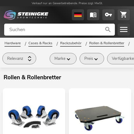
Verkauf nur an Gewerbetreibende. Preise zzgl. MwSt.
Hardware
/
Cases & Racks
/
Rackzubehör
/
Rollen & Rollenbretter
/
Relevanz
Marke
Preis
Verfügbarke
Rollen & Rollenbretter