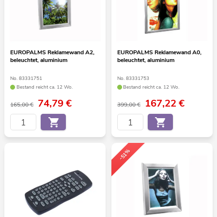
EUROPALMS Reklamewand A2,
EUROPALMS Reklamewand A0,
beleuchtet, aluminium
beleuchtet, aluminium
No. 83331751
No. 83331753
Bestand reicht ca. 12 Wo.
Bestand reicht ca. 12 Wo.
74,79
€
167,22
€
165,00 €
399,00 €
-51%