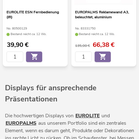
EUROLITE ESN Fernbedienung
EUROPALMS Reklamewand A3,
(IR)
beleuchtet, aluminium
No. 80500129
No. 83331750
Bestand reicht ca. 12 Wo.
Bestand reicht ca. 12 Wo.
39,90
€
66,38
€
135,00 €
Displays für ansprechende
Präsentationen
Die hochwertigen Displays von
EUROLITE
und
EUROPALMS
aus unserem Portfolio sind ein zentrales
Element, wenn es darum geht, Produkte oder Dekorationen
ins rechte Licht zu rücken. Ob im Schaufenster, bei Messen