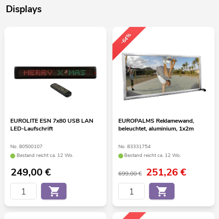
Displays
-64%
EUROLITE ESN 7x80 USB LAN
EUROPALMS Reklamewand,
LED-Laufschrift
beleuchtet, aluminium, 1x2m
No. 80500107
No. 83331754
Bestand reicht ca. 12 Wo.
Bestand reicht ca. 12 Wo.
249,00
€
251,26
€
699,00 €