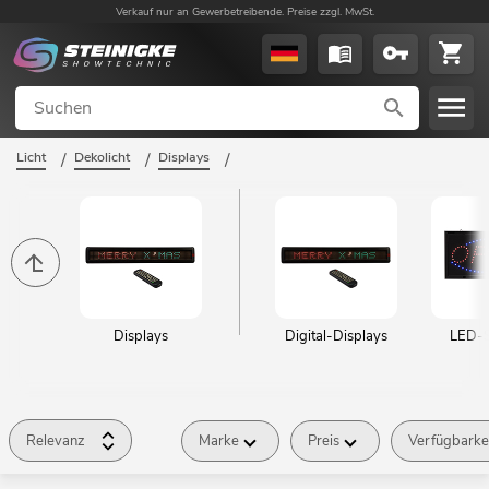
Verkauf nur an Gewerbetreibende. Preise zzgl. MwSt.
Licht
/
Dekolicht
/
Displays
/
Displays
Digital-Displays
LED-S
Relevanz
Marke
Preis
Verfügbarke