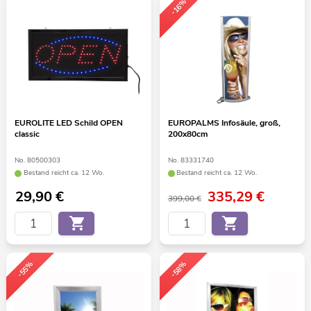
-16%
EUROLITE LED Schild OPEN
EUROPALMS Infosäule, groß,
classic
200x80cm
No. 80500303
No. 83331740
Bestand reicht ca. 12 Wo.
Bestand reicht ca. 12 Wo.
29,90
€
335,29
€
399,00 €
-55%
-58%