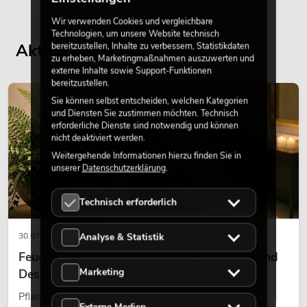
Wir verwenden Cookies und vergleichbare
Technologien, um unsere Website technisch
bereitzustellen, Inhalte zu verbessern, Statistikdaten
Aktuelle Blogbeiträge
zu erheben, Marketingmaßnahmen auszuwerten und
externe Inhalte sowie Support-Funktionen
bereitzustellen.
DEKORATION
Sie können selbst entscheiden, welchen Kategorien
und Diensten Sie zustimmen möchten. Technisch
erforderliche Dienste sind notwendig und können
nicht deaktiviert werden.
Weitergehende Informationen hierzu finden Sie in
unserer
Datenschutzerklärung
.
Technisch erforderlich
30.07.2026
Analyse & Statistik
Feuerhemmende Kunstpflanzen: Sicherheit und
Marketing
Design perfekt kombiniert
Pflanzen machen Räume lebendig. Sie schaffen eine