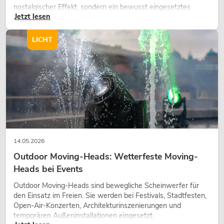
nostalgischer Effekt, sondern ein bewusst eingesetztes
Jetzt lesen
Gestaltungsmittel: Es schafft Atmosphäre, gibt Szenen
Charakter und kann technische LED-Setups emotionaler
wirken lassen.
LICHT
14.05.2026
Outdoor Moving-Heads: Wetterfeste Moving-
Heads bei Events
Outdoor Moving-Heads sind bewegliche Scheinwerfer für
den Einsatz im Freien. Sie werden bei Festivals, Stadtfesten,
Open-Air-Konzerten, Architekturinszenierungen und
temporären Außeninstallationen eingesetzt.