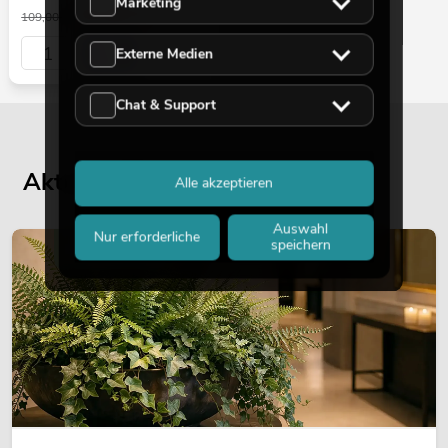
Marketing
91,60
€
109,00 €
Externe Medien
Chat & Support
Aktuelle Blogbeiträge
Alle akzeptieren
Auswahl
Nur erforderliche
speichern
DEKORATION