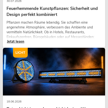
30.07.2026
Feuerhemmende Kunstpflanzen: Sicherheit und
Design perfekt kombiniert
Pflanzen machen Räume lebendig. Sie schaffen eine
angenehme Atmosphäre, verbessern das Ambiente und
vermitteln Natürlichkeit. Ob in Hotels, Restaurants,
Einkaufszentren, Bürogebäuden oder auf Messeständen:
Jetzt lesen
eine hochwertige Begrünung gehört heute längst zum
modernen Raumkonzept.
LICHT
18.06.2026