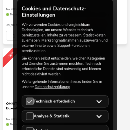
Cookies und Datenschutz-
No. 60004186
No. 60004122
Einstellungen
Bestand reicht ca. 12 Wo.
Bestand reicht ca. 12 Wo.
33,53
€
33,53
€
Wir verwenden Cookies und vergleichbare
39,90 €
39,90 €
Technologien, um unsere Website technisch
bereitzustellen, Inhalte zu verbessern, Statistikdaten
zu erheben, Marketingmaßnahmen auszuwerten und
externe Inhalte sowie Support-Funktionen
bereitzustellen.
-16%
Sie können selbst entscheiden, welchen Kategorien
und Diensten Sie zustimmen möchten. Technisch
erforderliche Dienste sind notwendig und können
nicht deaktiviert werden.
Weitergehende Informationen hierzu finden Sie in
unserer
Datenschutzerklärung
.
Technisch erforderlich
OMNITRONIC BPS-42LCK
Boxenhochständer schwarz
Analyse & Statistik
No. 60004136
Bestand reicht ca. 12 Wo.