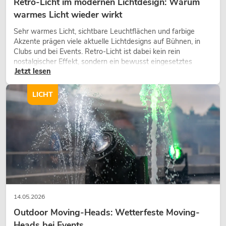
Retro-Licht im modernen Lichtdesign: Warum
warmes Licht wieder wirkt
Sehr warmes Licht, sichtbare Leuchtflächen und farbige
Akzente prägen viele aktuelle Lichtdesigns auf Bühnen, in
Clubs und bei Events. Retro-Licht ist dabei kein rein
nostalgischer Effekt, sondern ein bewusst eingesetztes
Jetzt lesen
Gestaltungsmittel: Es schafft Atmosphäre, gibt Szenen
Charakter und kann technische LED-Setups emotionaler
wirken lassen.
LICHT
14.05.2026
Outdoor Moving-Heads: Wetterfeste Moving-
Heads bei Events