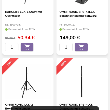
EUROLITE LCK-1 Stativ mit
OMNITRONIC BPS-43LCK
Querträger
Boxenhochständer schwarz
No. 59007037
No. 60004137
Bestand reicht ca. 12 Wo.
Bestand reicht ca. 12 Wo.
50,34
€
149,00
€
59,90 €
-16%
-16%
OMNITRONIC LCK-2
OMNITRONIC BPS-4LCK
Boxenhochständer
Distanzstange schwarz