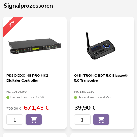
Signalprozessoren
-16%
PSSO DXO-48 PRO MK2
OMNITRONIC BDT-5.0 Bluetooth
Digitaler Controller
5.0 Transceiver
No. 10356365
No. 13072196
Bestand reicht ca. 12 Wo.
Bestand reicht ca. 4 Wo.
671,43
€
39,90
€
799,00 €