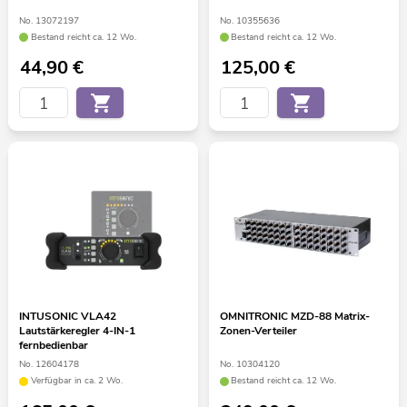
No. 13072197
No. 10355636
Bestand reicht ca. 12 Wo.
Bestand reicht ca. 12 Wo.
44,90
€
125,00
€
INTUSONIC VLA42
OMNITRONIC MZD-88 Matrix-
Lautstärkeregler 4-IN-1
Zonen-Verteiler
fernbedienbar
No. 12604178
No. 10304120
Verfügbar in ca. 2 Wo.
Bestand reicht ca. 12 Wo.