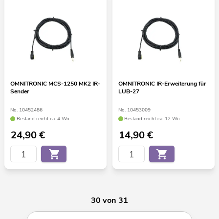
OMNITRONIC MCS-1250 MK2 IR-
OMNITRONIC IR-Erweiterung für
Sender
LUB-27
No. 10452486
No. 10453009
Bestand reicht ca. 4 Wo.
Bestand reicht ca. 12 Wo.
24,90
€
14,90
€
30 von 31