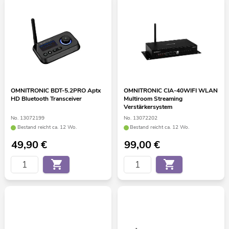
OMNITRONIC BDT-5.2PRO Aptx
OMNITRONIC CIA-40WIFI WLAN
HD Bluetooth Transceiver
Multiroom Streaming
Verstärkersystem
No. 13072199
No. 13072202
Bestand reicht ca. 12 Wo.
Bestand reicht ca. 12 Wo.
49,90
€
99,00
€