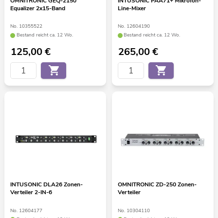
OMNITRONIC GEQ-2150
INTUSONIC PAA71+ Mikrofon-
Equalizer 2x15-Band
Line-Mixer
No. 10355522
No. 12604190
Bestand reicht ca. 12 Wo.
Bestand reicht ca. 12 Wo.
125,00
€
265,00
€
INTUSONIC DLA26 Zonen-
OMNITRONIC ZD-250 Zonen-
Verteiler 2-IN-6
Verteiler
No. 12604177
No. 10304110