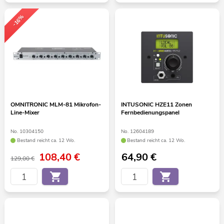
-16%
OMNITRONIC MLM-81 Mikrofon-
INTUSONIC HZE11 Zonen
Line-Mixer
Fernbedienungspanel
No. 10304150
No. 12604189
Bestand reicht ca. 12 Wo.
Bestand reicht ca. 12 Wo.
108,40
€
64,90
€
129,00 €