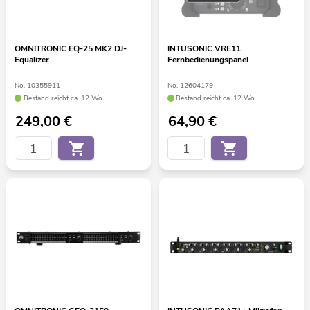
OMNITRONIC EQ-25 MK2 DJ-
INTUSONIC VRE11
Equalizer
Fernbedienungspanel
No. 10355911
No. 12604179
Bestand reicht ca. 12 Wo.
Bestand reicht ca. 12 Wo.
249,00
€
64,90
€