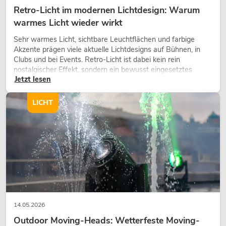
Retro-Licht im modernen Lichtdesign: Warum
warmes Licht wieder wirkt
Sehr warmes Licht, sichtbare Leuchtflächen und farbige
Akzente prägen viele aktuelle Lichtdesigns auf Bühnen, in
Clubs und bei Events. Retro-Licht ist dabei kein rein
nostalgischer Effekt, sondern ein bewusst eingesetztes
Jetzt lesen
Gestaltungsmittel: Es schafft Atmosphäre, gibt Szenen
Charakter und kann technische LED-Setups emotionaler
wirken lassen.
LICHT
14.05.2026
Outdoor Moving-Heads: Wetterfeste Moving-