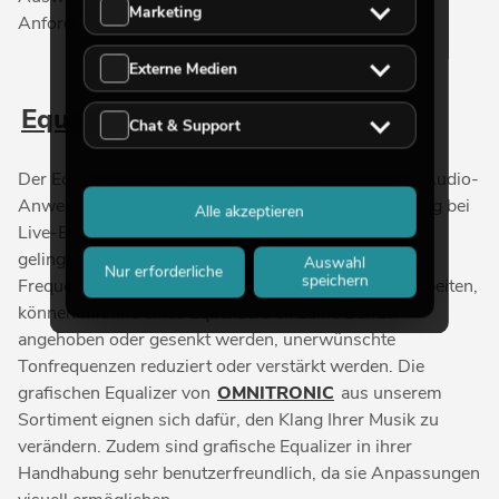
Marketing
Anforderungen:
Externe Medien
Equalizer
Chat & Support
Der Equalizer ist ein unverzichtbares Werkzeug bei Audio-
Anwendungen und finden beispielsweise Anwendung bei
Alle akzeptieren
Live-Events oder auch in Hi-Fi-Systemen. Damit dies
gelingt, teilt ein Equalizer ein Signal in verschiedene
Auswahl
Nur erforderliche
speichern
Frequenzbereiche auf. Um eine Audio-Datei zu bearbeiten,
können mithilfe eines Equalizers einzelne Bänder
angehoben oder gesenkt werden, unerwünschte
Tonfrequenzen reduziert oder verstärkt werden. Die
grafischen Equalizer von
OMNITRONIC
aus unserem
Sortiment eignen sich dafür, den Klang Ihrer Musik zu
verändern. Zudem sind grafische Equalizer in ihrer
Handhabung sehr benutzerfreundlich, da sie Anpassungen