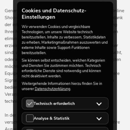
Cookies und Datenschutz-
Generell bieten die Signalprozessoren aus unserem Online
Einstellungen
Shop eine Vielzahl an verschiedenen Funktionen, die dank
der integrierten leistungsstarken Werkzeuge den Klang
Wir verwenden Cookies und vergleichbare
Ihrer Musik optimieren, unerwünschte Rückkopplungen
Technologien, um unsere Website technisch
bereitzustellen, Inhalte zu verbessern, Statistikdaten
eliminieren und eine beeindruckende Klangqualität
zu erheben, Marketingmaßnahmen auszuwerten und
erzielen. Denn egal, ob Sie professioneller Tontechniker
externe Inhalte sowie Support-Funktionen
sind, der nach Signalprozessoren für Live-Auftritte sucht,
bereitzustellen.
oder als mobiler DJ arbeiten und Ihr Equipment aufrüsten
Sie können selbst entscheiden, welchen Kategorien
und Diensten Sie zustimmen möchten. Technisch
möchten, bei uns finden Sie bestimmt das passende
erforderliche Dienste sind notwendig und können
Equipment für Ihre Ausrüstung. Gleichzeitig sind unsere
nicht deaktiviert werden.
Signalprozessoren robust, zuverlässig und einfach zu
Weitergehende Informationen hierzu finden Sie in
bedienen, sodass Sie sich auf Ihre Performance oder
unserer
Datenschutzerklärung
.
Veranstaltung konzentrieren können, ohne sich um
technische Probleme kümmern zu müssen.
Technisch erforderlich
In der Kategorie Signalprozessoren stehen Ihnen
Analyse & Statistik
verschiedene Geräte zur Auswahl bereit. Treffen Sie Ihre
Auswahl entsprechend Ihren Bedürfnissen und