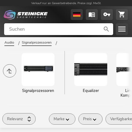
Verkauf nur an Gewerbetreibende. Preise zzgl. MwSt.
Audio
/
Signalprozessoren
/
Signalprozessoren
Equalizer
Lim
Kompr
Relevanz
Marke
Preis
Verfügbarke