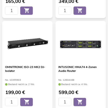
165,00
€
349,00
€
OMNITRONIC ISO-23 MK2 DJ-
INTUSONIC HMA74 4-Zonen
Isolator
Audio Router
No. 10355903
No. 12604188
Bestand reicht ca. 2 Wo.
Bestand reicht ca. 4 Wo.
199,00
€
599,00
€