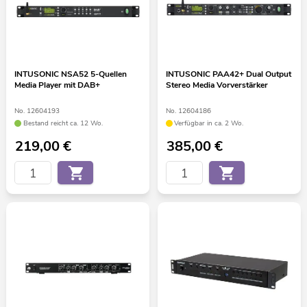
INTUSONIC NSA52 5-Quellen
INTUSONIC PAA42+ Dual Output
Media Player mit DAB+
Stereo Media Vorverstärker
No. 12604193
No. 12604186
Bestand reicht ca. 12 Wo.
Verfügbar in ca. 2 Wo.
219,00
€
385,00
€