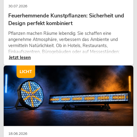
30.07.2026
Feuerhemmende Kunstpflanzen: Sicherheit und
Design perfekt kombiniert
Pflanzen machen Räume lebendig. Sie schaffen eine
angenehme Atmosphäre, verbessern das Ambiente und
vermitteln Natürlichkeit. Ob in Hotels, Restaurants,
Einkaufszentren, Bürogebäuden oder auf Messeständen:
Jetzt lesen
eine hochwertige Begrünung gehört heute längst zum
modernen Raumkonzept.
LICHT
18.06.2026