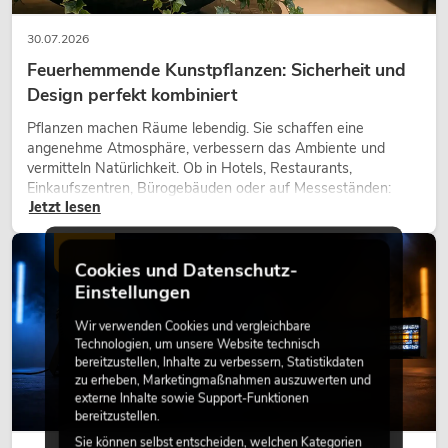
30.07.2026
Feuerhemmende Kunstpflanzen: Sicherheit und
Design perfekt kombiniert
Pflanzen machen Räume lebendig. Sie schaffen eine
angenehme Atmosphäre, verbessern das Ambiente und
vermitteln Natürlichkeit. Ob in Hotels, Restaurants,
Einkaufszentren, Bürogebäuden oder auf Messeständen:
Jetzt lesen
eine hochwertige Begrünung gehört heute längst zum
modernen Raumkonzept.
LICHT
Cookies und Datenschutz-
Einstellungen
Wir verwenden Cookies und vergleichbare
Technologien, um unsere Website technisch
bereitzustellen, Inhalte zu verbessern, Statistikdaten
zu erheben, Marketingmaßnahmen auszuwerten und
externe Inhalte sowie Support-Funktionen
bereitzustellen.
Sie können selbst entscheiden, welchen Kategorien