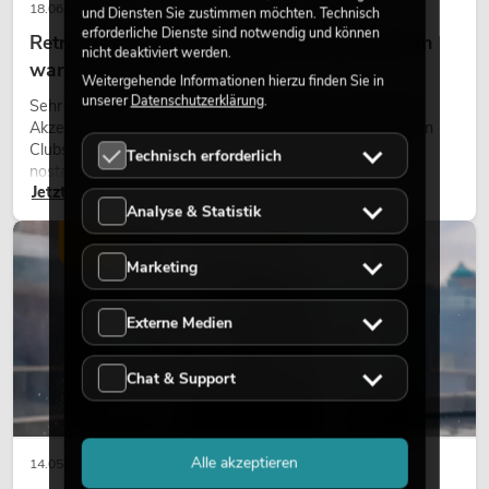
18.06.2026
und Diensten Sie zustimmen möchten. Technisch
erforderliche Dienste sind notwendig und können
Retro-Licht im modernen Lichtdesign: Warum
nicht deaktiviert werden.
warmes Licht wieder wirkt
Weitergehende Informationen hierzu finden Sie in
unserer
Datenschutzerklärung
.
Sehr warmes Licht, sichtbare Leuchtflächen und farbige
Akzente prägen viele aktuelle Lichtdesigns auf Bühnen, in
Clubs und bei Events. Retro-Licht ist dabei kein rein
Technisch erforderlich
nostalgischer Effekt, sondern ein bewusst eingesetztes
Jetzt lesen
Gestaltungsmittel: Es schafft Atmosphäre, gibt Szenen
Analyse & Statistik
Charakter und kann technische LED-Setups emotionaler
wirken lassen.
LICHT
Marketing
Externe Medien
Chat & Support
Alle akzeptieren
14.05.2026