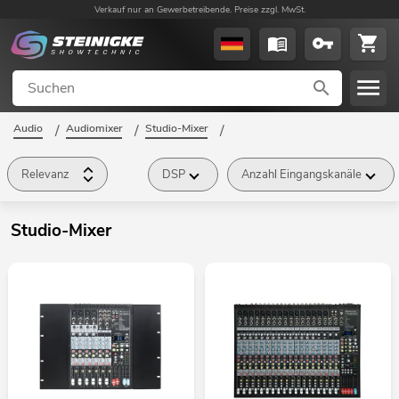
Verkauf nur an Gewerbetreibende. Preise zzgl. MwSt.
Audio
/
Audiomixer
/
Studio-Mixer
/
Relevanz
DSP
Anzahl Eingangskanäle
Studio-Mixer